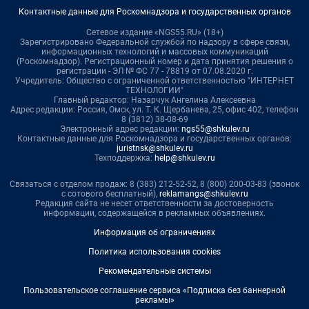
Контактные данные для Роскомнадзора и государственных органов
Сетевое издание «NGS55.RU» (18+)
Зарегистрировано Федеральной службой по надзору в сфере связи,
информационных технологий и массовых коммуникаций
(Роскомнадзор). Регистрационный номер и дата принятия решения о
регистрации - ЭЛ № ФС 77 - 78819 от 07.08.2020 г.
Учредитель: Общество с ограниченной ответственностью "ИНТЕРНЕТ
ТЕХНОЛОГИИ"
Главный редактор: Назарчук Ангелина Алексеевна
Адрес редакции: Россия, Омск, ул. Т. К. Щербанева, 25, офис 402, телефон
8 (3812) 38-08-69
Электронный адрес редакции:
ngs55@shkulev.ru
Контактные данные для Роскомнадзора и государственных органов:
juristnsk@shkulev.ru
Техподдержка:
help@shkulev.ru
Связаться с отделом продаж: 8 (383) 212-52-52, 8 (800) 200-03-83 (звонок
с сотового бесплатный),
reklamangs@shkulev.ru
Редакция сайта не несет ответственности за достоверность
информации, содержащейся в рекламных объявлениях.
Информация об ограничениях
Политика использования cookies
Рекомендательные системы
Пользовательское соглашение сервиса «Подписка без баннерной
рекламы»