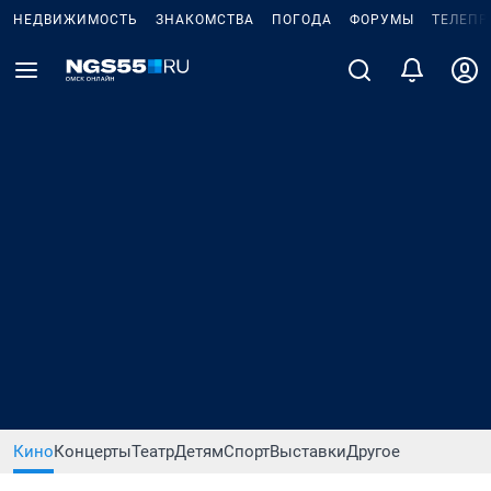
НЕДВИЖИМОСТЬ
ЗНАКОМСТВА
ПОГОДА
ФОРУМЫ
ТЕЛЕПР
Кино
Концерты
Театр
Детям
Спорт
Выставки
Другое