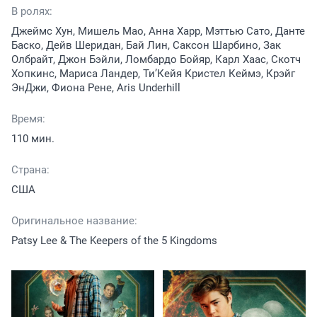
В ролях:
Джеймс Хун, Мишель Мао, Анна Харр, Мэттью Сато, Данте
Баско, Дейв Шеридан, Бай Лин, Саксон Шарбино, Зак
Олбрайт, Джон Бэйли, Ломбардо Бойяр, Карл Хаас, Скотч
Хопкинс, Мариса Ландер, Ти’Кейя Кристел Кеймэ, Крэйг
ЭнДжи, Фиона Рене, Aris Underhill
Время:
110 мин.
Страна:
США
Оригинальное название:
Patsy Lee & The Keepers of the 5 Kingdoms