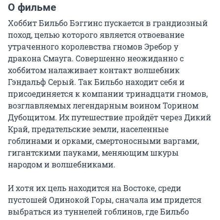
О фильме
Хоббит Бильбо Бэггинс пускается в грандиозный 
поход, целью которого является отвоевание 
утраченного королевства гномов Эребор у 
дракона Смауга. Совершенно неожиданно с 
хоббитом налаживает контакт волшебник 
Гэндальф Серый. Так Бильбо находит себя и 
присоединяется к компании тринадцати гномов, 
возглавляемых легендарным воином Торином 
Дубощитом. Их путешествие пройдёт через Дикий 
Край, предательские земли, населенные 
гоблинами и орками, смертоносными варгами, 
гигантскими пауками, меняющим шкуры 
народом и волшебниками.

И хотя их цель находится на Востоке, среди 
пустошей Одинокой Горы, сначала им придется 
выбраться из туннелей гоблинов, где Бильбо 