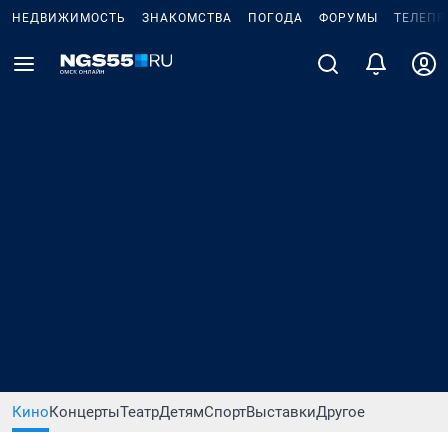
НЕДВИЖИМОСТЬ
ЗНАКОМСТВА
ПОГОДА
ФОРУМЫ
ТЕЛЕПР
Кино
Концерты
Театр
Детям
Спорт
Выставки
Другое