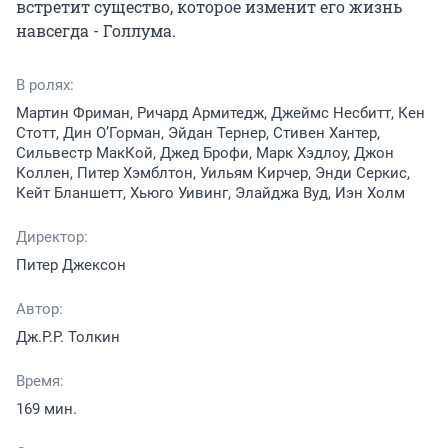
встретит существо, которое изменит его жизнь 
навсегда - Голлума.
В ролях:
Мартин Фриман, Ричард Армитедж, Джеймс Несбитт, Кен
Стотт, Дин О’Горман, Эйдан Тернер, Стивен Хантер,
Сильвестр МакКой, Джед Брофи, Марк Хэдлоу, Джон
Коллен, Питер Хэмблтон, Уильям Кирчер, Энди Серкис,
Кейт Бланшетт, Хьюго Уивинг, Элайджа Вуд, Иэн Холм
Директор:
Питер Джексон
Автор:
Дж.Р.Р. Толкин
Время:
169 мин.