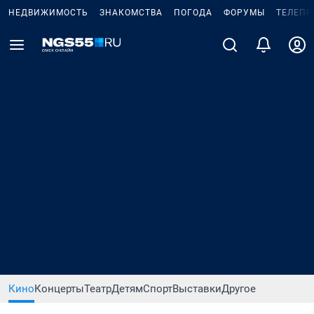
НЕДВИЖИМОСТЬ
ЗНАКОМСТВА
ПОГОДА
ФОРУМЫ
ТЕЛЕПР
Кино
Концерты
Театр
Детям
Спорт
Выставки
Другое