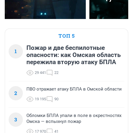
ТОП 5
Пожар и две беспилотные
1
опасности: как Омская область
пережила вторую атаку БПЛА
29 441
22
ПВО отражает атаку БПЛА в Омской области
2
19 195
90
Обломки БПЛА упали в поле в окрестностях
3
Омска — вспыхнул пожар
17 970
41