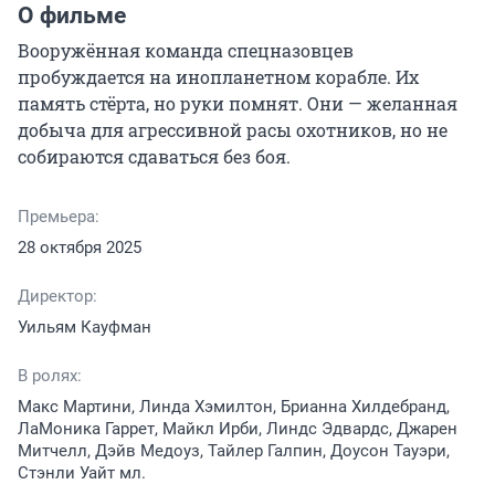
О фильме
Вооружённая команда спецназовцев 
пробуждается на инопланетном корабле. Их 
память стёрта, но руки помнят. Они — желанная 
добыча для агрессивной расы охотников, но не 
собираются сдаваться без боя.
Премьера:
28 октября 2025
Директор:
Уильям Кауфман
В ролях:
Макс Мартини, Линда Хэмилтон, Брианна Хилдебранд,
ЛаМоника Гаррет, Майкл Ирби, Линдс Эдвардс, Джарен
Митчелл, Дэйв Медоуз, Тайлер Галпин, Доусон Тауэри,
Стэнли Уайт мл.