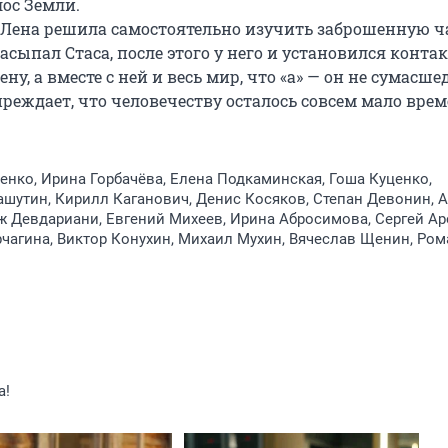
с Земли. 

 Лена решила самостоятельно изучить заброшенную ча
сыпал Стаса, после этого у него и установился контак
ну, а вместе с ней и весь мир, что «а» — он не сумасше
реждает, что человечеству осталось совсем мало време
нко, Ирина Горбачёва, Елена Подкаминская, Гоша Куценко,
шутин, Кирилл Каганович, Денис Косяков, Степан Девонин, 
 Девдариани, Евгений Михеев, Ирина Абросимова, Сергей Ар
чагина, Виктор Конухин, Михаил Мухин, Вячеслав Щенин, Ром
a!