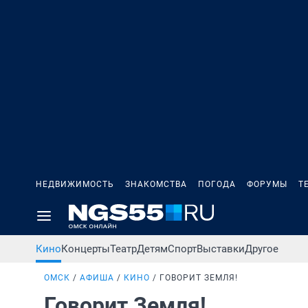
НЕДВИЖИМОСТЬ
ЗНАКОМСТВА
ПОГОДА
ФОРУМЫ
Т
Кино
Концерты
Театр
Детям
Спорт
Выставки
Другое
ОМСК
АФИША
КИНО
ГОВОРИТ ЗЕМЛЯ!
Говорит Земля!