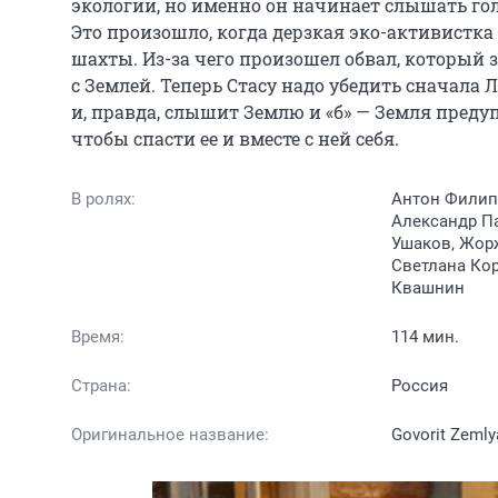
экологии, но именно он начинает слышать голо
Это произошло, когда дерзкая эко-активистка
шахты. Из-за чего произошел обвал, который за
с Землей. Теперь Стасу надо убедить сначала Ле
и, правда, слышит Землю и «б» — Земля предуп
чтобы спасти ее и вместе с ней себя.
В ролях:
Антон Филипе
Александр Па
Ушаков, Жорж
Светлана Кор
Квашнин
Время:
114 мин.
Страна:
Россия
Оригинальное название:
Govorit Zemly