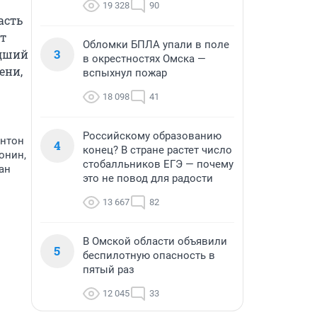
19 328
90
сть 
т 
Обломки БПЛА упали в поле
3
дший 
в окрестностях Омска —
ни, 
вспыхнул пожар
18 098
41
Российскому образованию
Антон
4
конец? В стране растет число
онин,
стобалльников ЕГЭ — почему
ан
это не повод для радости
13 667
82
В Омской области объявили
5
беспилотную опасность в
пятый раз
12 045
33