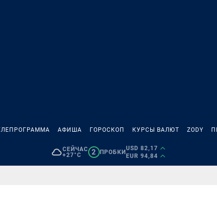
ЕЛЕПРОГРАММА
АФИША
ГОРОСКОП
КУРСЫ ВАЛЮТ
ZODY
П
USD 82,17
СЕЙЧАС
2
ПРОБКИ
+27°C
EUR 94,84