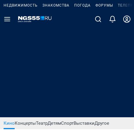
НЕДВИЖИМОСТЬ
ЗНАКОМСТВА
ПОГОДА
ФОРУМЫ
ТЕЛЕПР
Кино
Концерты
Театр
Детям
Спорт
Выставки
Другое