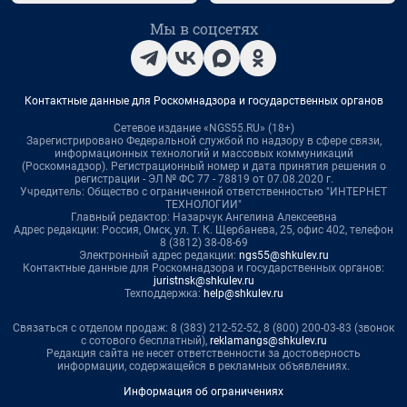
Мы в соцсетях
Контактные данные для Роскомнадзора и государственных органов
Сетевое издание «NGS55.RU» (18+)
Зарегистрировано Федеральной службой по надзору в сфере связи,
информационных технологий и массовых коммуникаций
(Роскомнадзор). Регистрационный номер и дата принятия решения о
регистрации - ЭЛ № ФС 77 - 78819 от 07.08.2020 г.
Учредитель: Общество с ограниченной ответственностью "ИНТЕРНЕТ
ТЕХНОЛОГИИ"
Главный редактор: Назарчук Ангелина Алексеевна
Адрес редакции: Россия, Омск, ул. Т. К. Щербанева, 25, офис 402, телефон
8 (3812) 38-08-69
Электронный адрес редакции:
ngs55@shkulev.ru
Контактные данные для Роскомнадзора и государственных органов:
juristnsk@shkulev.ru
Техподдержка:
help@shkulev.ru
Связаться с отделом продаж: 8 (383) 212-52-52, 8 (800) 200-03-83 (звонок
с сотового бесплатный),
reklamangs@shkulev.ru
Редакция сайта не несет ответственности за достоверность
информации, содержащейся в рекламных объявлениях.
Информация об ограничениях