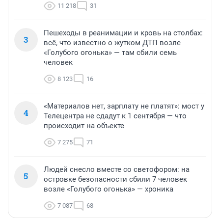
11 218
31
Пешеходы в реанимации и кровь на столбах:
3
всё, что известно о жутком ДТП возле
«Голубого огонька» — там сбили семь
человек
8 123
16
«Материалов нет, зарплату не платят»: мост у
4
Телецентра не сдадут к 1 сентября — что
происходит на объекте
7 275
71
Людей снесло вместе со светофором: на
5
островке безопасности сбили 7 человек
возле «Голубого огонька» — хроника
7 087
68