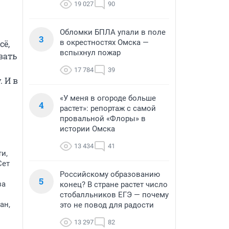
19 027
90
Обломки БПЛА упали в поле
3
в окрестностях Омска —
ё, 
вспыхнул пожар
ать 
17 784
39
 И в 
«У меня в огороде больше
4
растет»: репортаж с самой
провальной «Флоры» в
истории Омска
13 434
41
и,
Сет
Российскому образованию
5
за
конец? В стране растет число
стобалльников ЕГЭ — почему
ан,
это не повод для радости
13 297
82