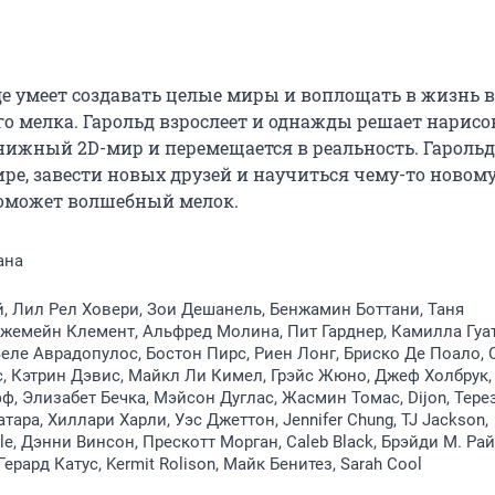
е умеет создавать целые миры и воплощать в жизнь вс
о мелка. Гарольд взрослеет и однажды решает нарисов
книжный 2D-мир и перемещается в реальность. Гарольд 
ре, завести новых друзей и научиться чему-то новому.
поможет волшебный мелок.
ана
, Лил Рел Ховери, Зои Дешанель, Бенжамин Боттани, Таня
жемейн Клемент, Альфред Молина, Пит Гарднер, Камилла Гуат
Зеле Аврадопулос, Бостон Пирс, Риен Лонг, Бриско Де Поало, 
, Кэтрин Дэвис, Майкл Ли Кимел, Грэйс Жюно, Джеф Холбрук,
, Элизабет Бечка, Мэйсон Дуглас, Жасмин Томас, Dijon, Тере
тара, Хиллари Харли, Уэс Джеттон, Jennifer Chung, TJ Jackson,
lile, Дэнни Винсон, Прескотт Морган, Caleb Black, Брэйди М. Рай
 Герард Катус, Kermit Rolison, Майк Бенитез, Sarah Cool