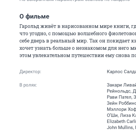
О фильме
Гарольд живёт в нарисованном мире книги, гд
что угодно, с помощью волшебного фиолетовог
себе дверь в реальный мир. Так он покидает 
хочет узнать больше о незнакомом для него ми
этом увлекательном путешествии ему снова 
Директор:
Карлос Салд
В ролях:
Закари Ливай
Рейнольдс, Д
Рави Пател, 
Зейн Роббинс
Мэллори Хофф
О’Ши, Лиза Ка
Elizabeth Car
John Mullins,