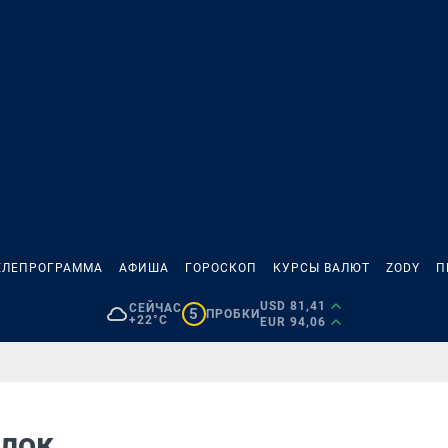
ЕЛЕПРОГРАММА
АФИША
ГОРОСКОП
КУРСЫ ВАЛЮТ
ZODY
П
USD 81,41
СЕЙЧАС
5
ПРОБКИ
+22°C
EUR 94,06
елок