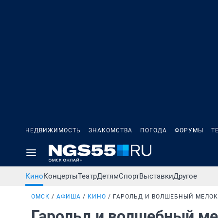
НЕДВИЖИМОСТЬ
ЗНАКОМСТВА
ПОГОДА
ФОРУМЫ
Т
Кино
Концерты
Театр
Детям
Спорт
Выставки
Другое
ОМСК
АФИША
КИНО
ГАРОЛЬД И ВОЛШЕБНЫЙ МЕЛОК
Гарольд и волшебный м