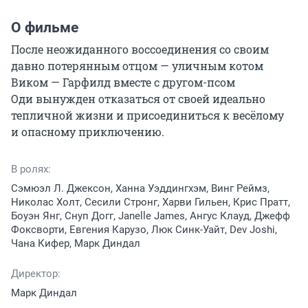
О фильме
После неожиданного воссоединения со своим 
давно потерянным отцом — уличным котом 
Виком — Гарфилд вместе с другом-псом 
Оди вынужден отказаться от своей идеально 
тепличной жизни и присоединиться к весёлому 
и опасному приключению.
В ролях:
Сэмюэл Л. Джексон, Ханна Уэддингхэм, Винг Реймз,
Николас Холт, Сесили Стронг, Харви Гильен, Крис Пратт,
Боуэн Янг, Снуп Догг, Janelle James, Ангус Клауд, Джефф
Фоксворти, Евгения Карузо, Люк Синк-Уайт, Dev Joshi,
Чана Кифер, Марк Диндал
Директор:
Марк Диндал