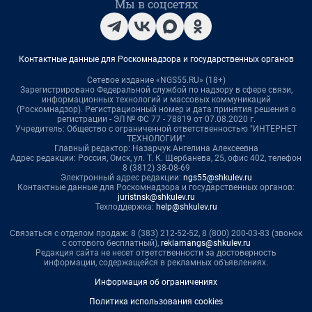
Мы в соцсетях
Контактные данные для Роскомнадзора и государственных органов
Сетевое издание «NGS55.RU» (18+)
Зарегистрировано Федеральной службой по надзору в сфере связи,
информационных технологий и массовых коммуникаций
(Роскомнадзор). Регистрационный номер и дата принятия решения о
регистрации - ЭЛ № ФС 77 - 78819 от 07.08.2020 г.
Учредитель: Общество с ограниченной ответственностью "ИНТЕРНЕТ
ТЕХНОЛОГИИ"
Главный редактор: Назарчук Ангелина Алексеевна
Адрес редакции: Россия, Омск, ул. Т. К. Щербанева, 25, офис 402, телефон
8 (3812) 38-08-69
Электронный адрес редакции:
ngs55@shkulev.ru
Контактные данные для Роскомнадзора и государственных органов:
juristnsk@shkulev.ru
Техподдержка:
help@shkulev.ru
Связаться с отделом продаж: 8 (383) 212-52-52, 8 (800) 200-03-83 (звонок
с сотового бесплатный),
reklamangs@shkulev.ru
Редакция сайта не несет ответственности за достоверность
информации, содержащейся в рекламных объявлениях.
Информация об ограничениях
Политика использования cookies