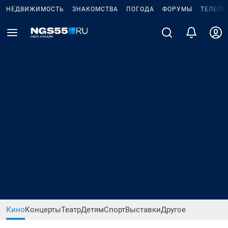
НЕДВИЖИМОСТЬ
ЗНАКОМСТВА
ПОГОДА
ФОРУМЫ
ТЕЛЕПР
Кино
Концерты
Театр
Детям
Спорт
Выставки
Другое