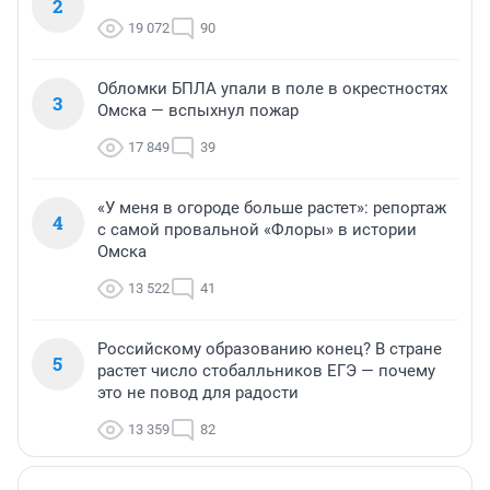
2
19 072
90
Обломки БПЛА упали в поле в окрестностях
3
Омска — вспыхнул пожар
17 849
39
«У меня в огороде больше растет»: репортаж
4
с самой провальной «Флоры» в истории
Омска
13 522
41
Российскому образованию конец? В стране
5
растет число стобалльников ЕГЭ — почему
это не повод для радости
13 359
82