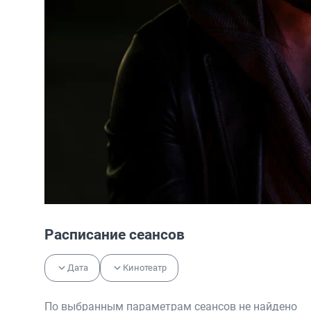
Расписание сеансов
Дата
Кинотеатр
По выбранным параметрам сеансов не найдено