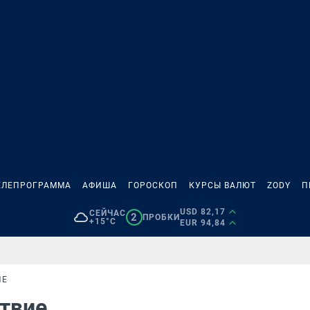
ЕЛЕПРОГРАММА
АФИША
ГОРОСКОП
КУРСЫ ВАЛЮТ
ZODY
П
USD 82,17
СЕЙЧАС
2
ПРОБКИ
+15°C
EUR 94,84
ИЕ
ствие