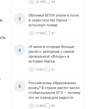
19 159
90
Обломки БПЛА упали в поле
3
, 
в окрестностях Омска —
вспыхнул пожар
17 943
41
ть 
«У меня в огороде больше
4
растет»: репортаж с самой
провальной «Флоры» в
истории Омска
13 621
41
,
Российскому образованию
5
конец? В стране растет число
стобалльников ЕГЭ — почему
это не повод для радости
13 463
82