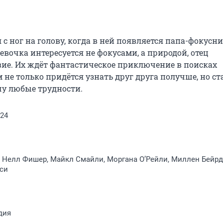
ног на голову, когда в ней появляется папа-фокусник
евочка интересуется не фокусами, а природой, отец 
вие. Их ждёт фантастическое приключение в поисках 
 не только придётся узнать друг друга получше, но ста
у любые трудности.
024
 Нелл Фишер, Майкл Смайли, Моргана О’Рейли, Миллен Бейрд
си
дия