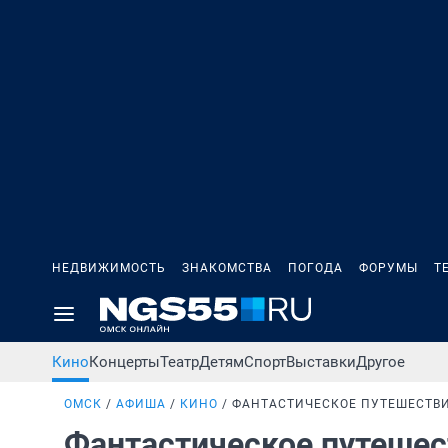
НЕДВИЖИМОСТЬ
ЗНАКОМСТВА
ПОГОДА
ФОРУМЫ
Т
Кино
Концерты
Театр
Детям
Спорт
Выставки
Другое
ОМСК
АФИША
КИНО
ФАНТАСТИЧЕСКОЕ ПУТЕШЕСТВ
Фантастическое путеше