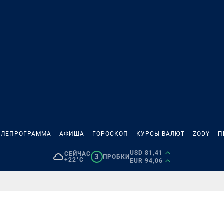
ЕЛЕПРОГРАММА
АФИША
ГОРОСКОП
КУРСЫ ВАЛЮТ
ZODY
П
USD 81,41
СЕЙЧАС
3
ПРОБКИ
+22°C
EUR 94,06