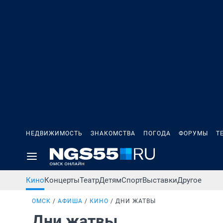
НЕДВИЖИМОСТЬ
ЗНАКОМСТВА
ПОГОДА
ФОРУМЫ
Т
Кино
Концерты
Театр
Детям
Спорт
Выставки
Другое
ОМСК
АФИША
КИНО
ДНИ ЖАТВЫ
Дни жатвы