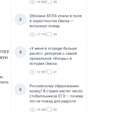
19 008
90
Обломки БПЛА упали в поле
3
в окрестностях Омска —
вспыхнул пожар
17 773
39
«У меня в огороде больше
тру. 
4
растет»: репортаж с самой
ную 
провальной «Флоры» в
истории Омска
13 397
41
ж.
ршоу,
Российскому образованию
5
конец? В стране растет число
стобалльников ЕГЭ — почему
это не повод для радости
13 283
82