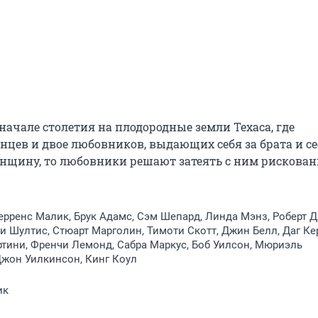
чале столетия на плодородные земли Техаса, где 
цев и двое любовников, выдающих себя за брата и сес
енщину, то любовники решают затеять с ним рискован
Терренс Малик, Брук Адамс, Сэм Шепард, Линда Мэнз, Роберт Д
и Шултис, Стюарт Марголин, Тимоти Скотт, Джин Белл, Даг Ке
тини, Френчи Лемонд, Сабра Маркус, Боб Уилсон, Мюриэль
жон Уилкинсон, Кинг Коул
ик