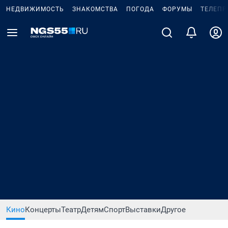
НЕДВИЖИМОСТЬ
ЗНАКОМСТВА
ПОГОДА
ФОРУМЫ
ТЕЛЕПР
Кино
Концерты
Театр
Детям
Спорт
Выставки
Другое