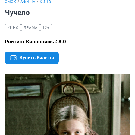
ОМСК
АФИША
КИНО
Чучело
КИНО
ДРАМА
12+
Рейтинг Кинопоиска: 8.0
Купить билеты