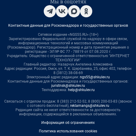
Мы в соцсетях
Контактные данные для Роскомнадзора и государственных органов
Сетевое издание «NGS55.RU» (18+)
Зарегистрировано Федеральной службой по надзору в сфере связи,
информационных технологий и массовых коммуникаций
(Роскомнадзор). Регистрационный номер и дата принятия решения о
регистрации - ЭЛ № ФС 77 - 78819 от 07.08.2020 г.
Учредитель: Общество с ограниченной ответственностью "ИНТЕРНЕТ
ТЕХНОЛОГИИ"
Главный редактор: Назарчук Ангелина Алексеевна
Адрес редакции: Россия, Омск, ул. Т. К. Щербанева, 25, офис 402, телефон
8 (3812) 38-08-69
Электронный адрес редакции:
ngs55@shkulev.ru
Контактные данные для Роскомнадзора и государственных органов:
juristnsk@shkulev.ru
Техподдержка:
help@shkulev.ru
Связаться с отделом продаж: 8 (383) 212-52-52, 8 (800) 200-03-83 (звонок
с сотового бесплатный),
reklamangs@shkulev.ru
Редакция сайта не несет ответственности за достоверность
информации, содержащейся в рекламных объявлениях.
Информация об ограничениях
Политика использования cookies