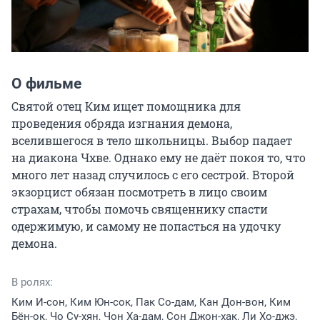
О фильме
Святой отец Ким ищет помощника для 
проведения обряда изгнания демона, 
вселившегося в тело школьницы. Выбор падает 
на диакона Чхве. Однако ему не даёт покоя то, что 
много лет назад случилось с его сестрой. Второй 
экзорцист обязан посмотреть в лицо своим 
страхам, чтобы помочь священнику спасти 
одержимую, и самому не попасться на удочку 
демона.
В ролях:
Ким И-сон, Ким Юн-сок, Пак Со-дам, Кан Дон-вон, Ким
Бён-ок, Чо Су-хян, Чон Ха-дам, Сон Джон-хак, Ли Хо-джэ,