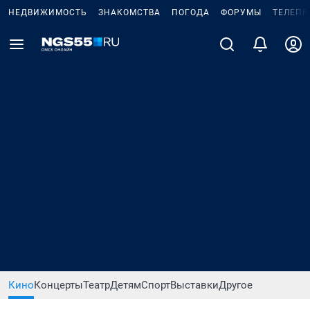
НЕДВИЖИМОСТЬ
ЗНАКОМСТВА
ПОГОДА
ФОРУМЫ
ТЕЛЕПР
Кино
Концерты
Театр
Детям
Спорт
Выставки
Другое