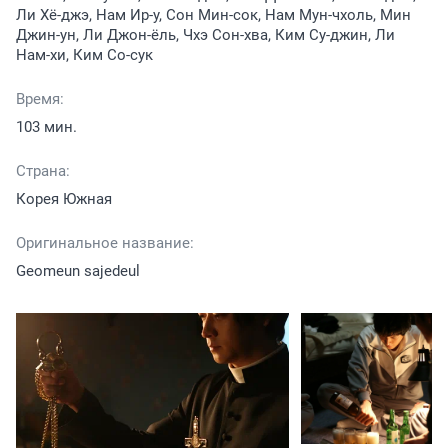
Ли Хё-джэ, Нам Ир-у, Сон Мин-сок, Нам Мун-чхоль, Мин
Джин-ун, Ли Джон-ёль, Чхэ Сон-хва, Ким Су-джин, Ли
Нам-хи, Ким Со-сук
Время:
103 мин.
Страна:
Корея Южная
Оригинальное название:
Geomeun sajedeul