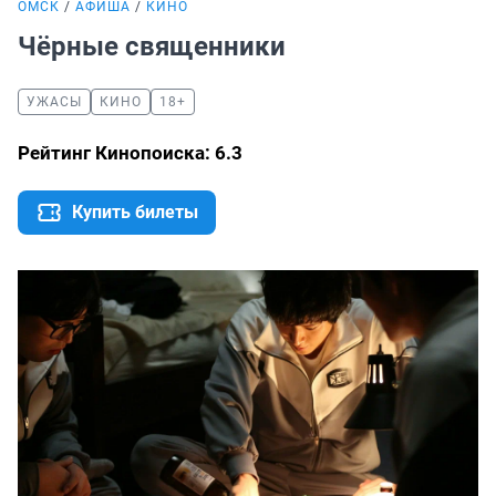
ОМСК
АФИША
КИНО
Чёрные священники
УЖАСЫ
КИНО
18+
Рейтинг Кинопоиска: 6.3
Купить билеты