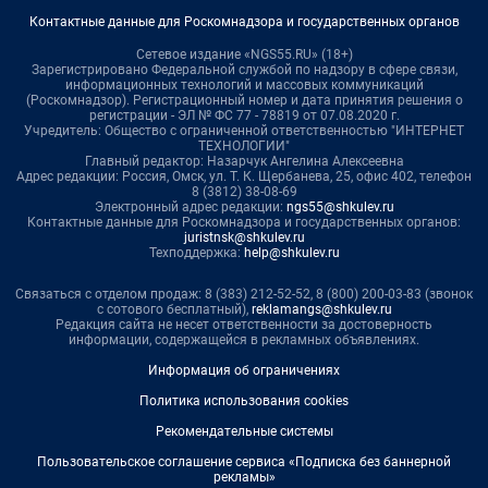
Контактные данные для Роскомнадзора и государственных органов
Сетевое издание «NGS55.RU» (18+)
Зарегистрировано Федеральной службой по надзору в сфере связи,
информационных технологий и массовых коммуникаций
(Роскомнадзор). Регистрационный номер и дата принятия решения о
регистрации - ЭЛ № ФС 77 - 78819 от 07.08.2020 г.
Учредитель: Общество с ограниченной ответственностью "ИНТЕРНЕТ
ТЕХНОЛОГИИ"
Главный редактор: Назарчук Ангелина Алексеевна
Адрес редакции: Россия, Омск, ул. Т. К. Щербанева, 25, офис 402, телефон
8 (3812) 38-08-69
Электронный адрес редакции:
ngs55@shkulev.ru
Контактные данные для Роскомнадзора и государственных органов:
juristnsk@shkulev.ru
Техподдержка:
help@shkulev.ru
Связаться с отделом продаж: 8 (383) 212-52-52, 8 (800) 200-03-83 (звонок
с сотового бесплатный),
reklamangs@shkulev.ru
Редакция сайта не несет ответственности за достоверность
информации, содержащейся в рекламных объявлениях.
Информация об ограничениях
Политика использования cookies
Рекомендательные системы
Пользовательское соглашение сервиса «Подписка без баннерной
рекламы»