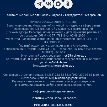
Контактные данные для Роскомнадзора и государственных органов
Сетевое издание «NGS55.RU» (18+)
Зарегистрировано Федеральной службой по надзору в сфере связи,
информационных технологий и массовых коммуникаций
(Роскомнадзор). Регистрационный номер и дата принятия решения о
регистрации - ЭЛ № ФС 77 - 78819 от 07.08.2020 г.
Учредитель: Общество с ограниченной ответственностью "ИНТЕРНЕТ
ТЕХНОЛОГИИ"
Главный редактор: Назарчук Ангелина Алексеевна
Адрес редакции: Россия, Омск, ул. Т. К. Щербанева, 25, офис 402, телефон
8 (3812) 38-08-69
Электронный адрес редакции:
ngs55@shkulev.ru
Контактные данные для Роскомнадзора и государственных органов:
juristnsk@shkulev.ru
Техподдержка:
help@shkulev.ru
Связаться с отделом продаж: 8 (383) 212-52-52, 8 (800) 200-03-83 (звонок
с сотового бесплатный),
reklamangs@shkulev.ru
Редакция сайта не несет ответственности за достоверность
информации, содержащейся в рекламных объявлениях.
Информация об ограничениях
Политика использования cookies
Рекомендательные системы