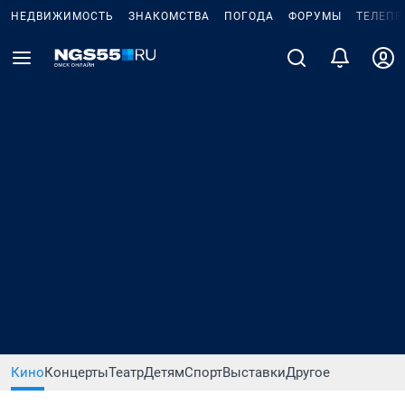
НЕДВИЖИМОСТЬ
ЗНАКОМСТВА
ПОГОДА
ФОРУМЫ
ТЕЛЕПР
Кино
Концерты
Театр
Детям
Спорт
Выставки
Другое