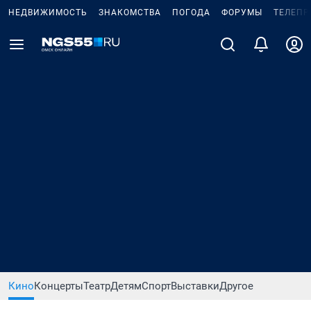
НЕДВИЖИМОСТЬ
ЗНАКОМСТВА
ПОГОДА
ФОРУМЫ
ТЕЛЕПР
Кино
Концерты
Театр
Детям
Спорт
Выставки
Другое