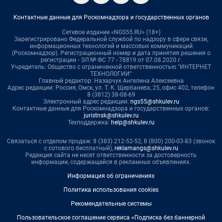
Контактные данные для Роскомнадзора и государственных органов
Сетевое издание «NGS55.RU» (18+)
Зарегистрировано Федеральной службой по надзору в сфере связи,
информационных технологий и массовых коммуникаций
(Роскомнадзор). Регистрационный номер и дата принятия решения о
регистрации - ЭЛ № ФС 77 - 78819 от 07.08.2020 г.
Учредитель: Общество с ограниченной ответственностью "ИНТЕРНЕТ
ТЕХНОЛОГИИ"
Главный редактор: Назарчук Ангелина Алексеевна
Адрес редакции: Россия, Омск, ул. Т. К. Щербанева, 25, офис 402, телефон
8 (3812) 38-08-69
Электронный адрес редакции:
ngs55@shkulev.ru
Контактные данные для Роскомнадзора и государственных органов:
juristnsk@shkulev.ru
Техподдержка:
help@shkulev.ru
Связаться с отделом продаж: 8 (383) 212-52-52, 8 (800) 200-03-83 (звонок
с сотового бесплатный),
reklamangs@shkulev.ru
Редакция сайта не несет ответственности за достоверность
информации, содержащейся в рекламных объявлениях.
Информация об ограничениях
Политика использования cookies
Рекомендательные системы
Пользовательское соглашение сервиса «Подписка без баннерной