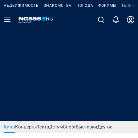
НЕДВИЖИМОСТЬ
ЗНАКОМСТВА
ПОГОДА
ФОРУМЫ
ТЕЛЕПР
Кино
Концерты
Театр
Детям
Спорт
Выставки
Другое