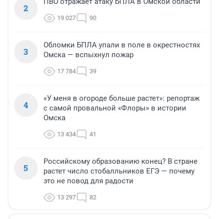
ПВО отражает атаку БПЛА в Омской области
2
19 027
90
Обломки БПЛА упали в поле в окрестностях
3
Омска — вспыхнул пожар
17 784
39
«У меня в огороде больше растет»: репортаж
4
с самой провальной «Флоры» в истории
Омска
13 434
41
Российскому образованию конец? В стране
5
растет число стобалльников ЕГЭ — почему
это не повод для радости
13 297
82