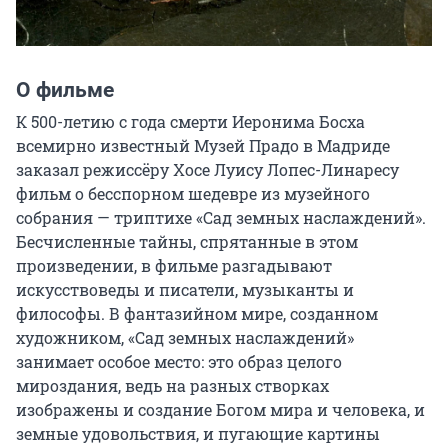
О фильме
К 500-летию с года смерти Иеронима Босха 
всемирно известный Музей Прадо в Мадриде 
заказал режиссёру Хосе Луису Лопес-Линаресу 
фильм о бесспорном шедевре из музейного 
собрания — триптихе «Сад земных наслаждений». 
Бесчисленные тайны, спрятанные в этом 
произведении, в фильме разгадывают 
искусствоведы и писатели, музыканты и 
философы. В фантазийном мире, созданном 
художником, «Сад земных наслаждений» 
занимает особое место: это образ целого 
мироздания, ведь на разных створках 
изображены и создание Богом мира и человека, и 
земные удовольствия, и пугающие картины 