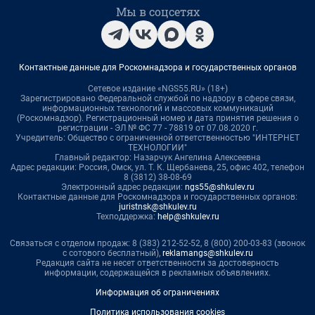
Мы в соцсетях
Контактные данные для Роскомнадзора и государственных органов
Сетевое издание «NGS55.RU» (18+)
Зарегистрировано Федеральной службой по надзору в сфере связи,
информационных технологий и массовых коммуникаций
(Роскомнадзор). Регистрационный номер и дата принятия решения о
регистрации - ЭЛ № ФС 77 - 78819 от 07.08.2020 г.
Учредитель: Общество с ограниченной ответственностью "ИНТЕРНЕТ
ТЕХНОЛОГИИ"
Главный редактор: Назарчук Ангелина Алексеевна
Адрес редакции: Россия, Омск, ул. Т. К. Щербанева, 25, офис 402, телефон
8 (3812) 38-08-69
Электронный адрес редакции:
ngs55@shkulev.ru
Контактные данные для Роскомнадзора и государственных органов:
juristnsk@shkulev.ru
Техподдержка:
help@shkulev.ru
Связаться с отделом продаж: 8 (383) 212-52-52, 8 (800) 200-03-83 (звонок
с сотового бесплатный),
reklamangs@shkulev.ru
Редакция сайта не несет ответственности за достоверность
информации, содержащейся в рекламных объявлениях.
Информация об ограничениях
Политика использования cookies