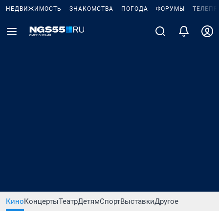
НЕДВИЖИМОСТЬ
ЗНАКОМСТВА
ПОГОДА
ФОРУМЫ
ТЕЛЕПР
Кино
Концерты
Театр
Детям
Спорт
Выставки
Другое