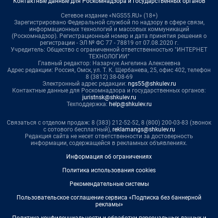
Контактные данные для Роскомнадзора и государственных органов
Сетевое издание «NGS55.RU» (18+)
Зарегистрировано Федеральной службой по надзору в сфере связи,
информационных технологий и массовых коммуникаций
(Роскомнадзор). Регистрационный номер и дата принятия решения о
регистрации - ЭЛ № ФС 77 - 78819 от 07.08.2020 г.
Учредитель: Общество с ограниченной ответственностью "ИНТЕРНЕТ
ТЕХНОЛОГИИ"
Главный редактор: Назарчук Ангелина Алексеевна
Адрес редакции: Россия, Омск, ул. Т. К. Щербанева, 25, офис 402, телефон
8 (3812) 38-08-69
Электронный адрес редакции:
ngs55@shkulev.ru
Контактные данные для Роскомнадзора и государственных органов:
juristnsk@shkulev.ru
Техподдержка:
help@shkulev.ru
Связаться с отделом продаж: 8 (383) 212-52-52, 8 (800) 200-03-83 (звонок
с сотового бесплатный),
reklamangs@shkulev.ru
Редакция сайта не несет ответственности за достоверность
информации, содержащейся в рекламных объявлениях.
Информация об ограничениях
Политика использования cookies
Рекомендательные системы
Пользовательское соглашение сервиса «Подписка без баннерной
рекламы»