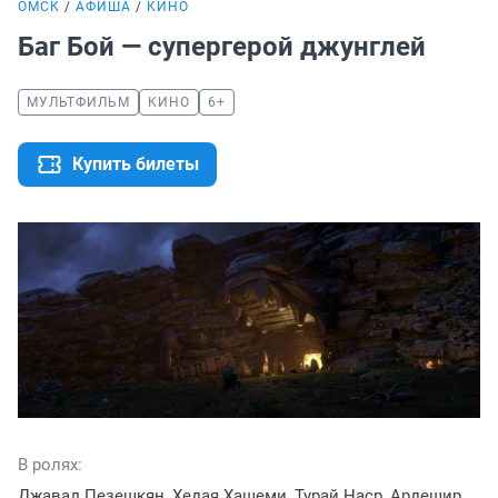
ОМСК
АФИША
КИНО
Баг Бой — супергерой джунглей
МУЛЬТФИЛЬМ
КИНО
6+
Купить билеты
В ролях:
Джавад Пезешкян, Хедая Хашеми, Турай Наср, Ардешир