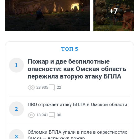
+7
ТОП 5
Пожар и две беспилотные
1
опасности: как Омская область
пережила вторую атаку БПЛА
28 935
22
ПВО отражает атаку БПЛА в Омской области
2
18 941
90
Обломки БПЛА упали в поле в окрестностях
3
Омска — вспыхнул пожар