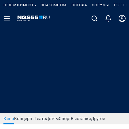
НЕДВИЖИМОСТЬ
ЗНАКОМСТВА
ПОГОДА
ФОРУМЫ
ТЕЛЕПР
Кино
Концерты
Театр
Детям
Спорт
Выставки
Другое