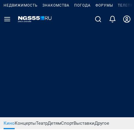
НЕДВИЖИМОСТЬ
ЗНАКОМСТВА
ПОГОДА
ФОРУМЫ
ТЕЛЕПР
Кино
Концерты
Театр
Детям
Спорт
Выставки
Другое