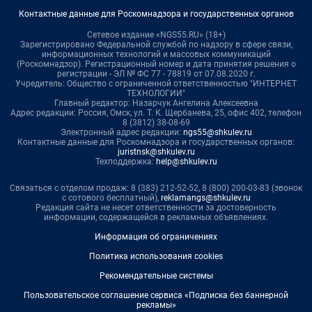
Контактные данные для Роскомнадзора и государственных органов
Сетевое издание «NGS55.RU» (18+)
Зарегистрировано Федеральной службой по надзору в сфере связи,
информационных технологий и массовых коммуникаций
(Роскомнадзор). Регистрационный номер и дата принятия решения о
регистрации - ЭЛ № ФС 77 - 78819 от 07.08.2020 г.
Учредитель: Общество с ограниченной ответственностью "ИНТЕРНЕТ
ТЕХНОЛОГИИ"
Главный редактор: Назарчук Ангелина Алексеевна
Адрес редакции: Россия, Омск, ул. Т. К. Щербанева, 25, офис 402, телефон
8 (3812) 38-08-69
Электронный адрес редакции:
ngs55@shkulev.ru
Контактные данные для Роскомнадзора и государственных органов:
juristnsk@shkulev.ru
Техподдержка:
help@shkulev.ru
Связаться с отделом продаж: 8 (383) 212-52-52, 8 (800) 200-03-83 (звонок
с сотового бесплатный),
reklamangs@shkulev.ru
Редакция сайта не несет ответственности за достоверность
информации, содержащейся в рекламных объявлениях.
Информация об ограничениях
Политика использования cookies
Рекомендательные системы
Пользовательское соглашение сервиса «Подписка без баннерной
рекламы»