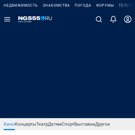
НЕДВИЖИМОСТЬ
ЗНАКОМСТВА
ПОГОДА
ФОРУМЫ
ТЕЛЕПР
Кино
Концерты
Театр
Детям
Спорт
Выставки
Другое