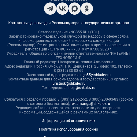
Контактные данные для Роскомнадзора и государственных органов
Сетевое издание «NGS55.RU» (18+)
Зарегистрировано Федеральной службой по надзору в сфере связи,
информационных технологий и массовых коммуникаций
(Роскомнадзор). Регистрационный номер и дата принятия решения о
регистрации - ЭЛ № ФС 77 - 78819 от 07.08.2020 г.
Учредитель: Общество с ограниченной ответственностью "ИНТЕРНЕТ
ТЕХНОЛОГИИ"
Главный редактор: Назарчук Ангелина Алексеевна
Адрес редакции: Россия, Омск, ул. Т. К. Щербанева, 25, офис 402, телефон
8 (3812) 38-08-69
Электронный адрес редакции:
ngs55@shkulev.ru
Контактные данные для Роскомнадзора и государственных органов:
juristnsk@shkulev.ru
Техподдержка:
help@shkulev.ru
Связаться с отделом продаж: 8 (383) 212-52-52, 8 (800) 200-03-83 (звонок
с сотового бесплатный),
reklamangs@shkulev.ru
Редакция сайта не несет ответственности за достоверность
информации, содержащейся в рекламных объявлениях.
Информация об ограничениях
Политика использования cookies