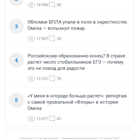
18 596
90
Обломки БПЛА упали в поле в окрестностях
3
Омска — вспыхнул пожар
17 507
39
Российскому образованию конец? В стране
4
растет число стобалльников ЕГЭ — почему
это не повод для радости
13 101
79
«У меня в огороде больше растет»: репортаж
5
с самой провальной «Флоры» в истории
Омска
13 071
41