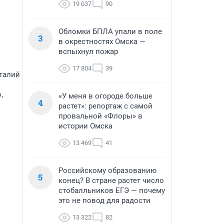
19 037
90
Обломки БПЛА упали в поле
3
в окрестностях Омска —
вспыхнул пожар
17 804
39
талий
,
«У меня в огороде больше
4
растет»: репортаж с самой
провальной «Флоры» в
истории Омска
13 469
41
Российскому образованию
5
конец? В стране растет число
стобалльников ЕГЭ — почему
это не повод для радости
13 322
82