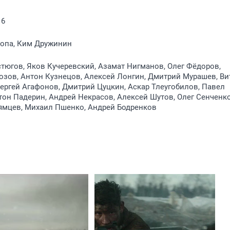
16
опа, Ким Дружинин
тюгов, Яков Кучеревский, Азамат Нигманов, Олег Фёдоров,
зов, Антон Кузнецов, Алексей Лонгин, Дмитрий Мурашев, Ви
ергей Агафонов, Дмитрий Цуцкин, Аскар Тлеугобилов, Павел
тон Падерин, Андрей Некрасов, Алексей Шутов, Олег Сенченко
ямцев, Михаил Пшенко, Андрей Бодренков