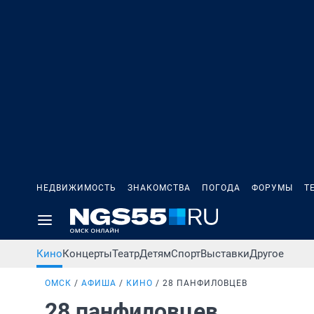
НЕДВИЖИМОСТЬ
ЗНАКОМСТВА
ПОГОДА
ФОРУМЫ
Т
Кино
Концерты
Театр
Детям
Спорт
Выставки
Другое
ОМСК
АФИША
КИНО
28 ПАНФИЛОВЦЕВ
28 панфиловцев