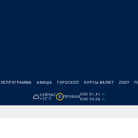
ЕЛЕПРОГРАММА
АФИША
ГОРОСКОП
КУРСЫ ВАЛЮТ
ZODY
П
USD 81,41
СЕЙЧАС
5
ПРОБКИ
+22°C
EUR 94,06