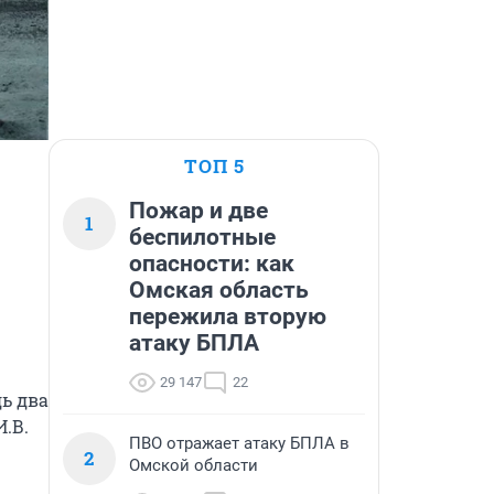
ТОП 5
Пожар и две
1
беспилотные
опасности: как
Омская область
пережила вторую
атаку БПЛА
29 147
22
ь два 
.В. 
ПВО отражает атаку БПЛА в
2
Омской области