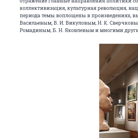
отражение главные направления политики сов
коллективизация, культурная революция, нац
периода темы воплощены в произведениях, вып
Васильевым, В. И. Викуловым, Н. К. Сверчковым
Ромадиным, Б. Н. Яковлевым и многими друг