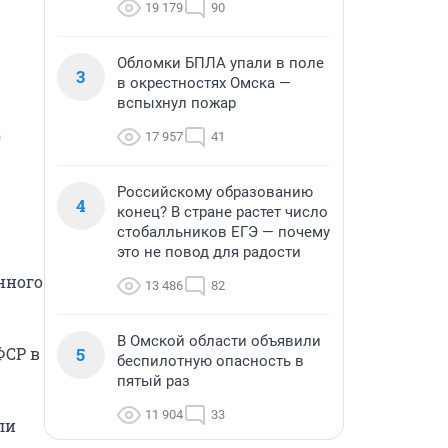
19 179
90
Обломки БПЛА упали в поле
3
в окрестностях Омска —
вспыхнул пожар
 
17 957
41
Российскому образованию
4
конец? В стране растет число
стобалльников ЕГЭ — почему
это не повод для радости
ного 
13 486
82
В Омской области объявили
СР в 
5
беспилотную опасность в
пятый раз
11 904
33
и 