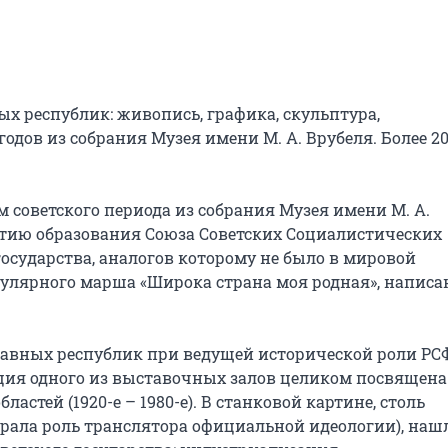
х республик: живопись, графика, скульптура, 
одов из собрания Музея имени М. А. Врубеля. Более 20
 советского периода из собрания Музея имени М. А. 
етию образования Союза Советских Социалистических 
осударства, аналогов которому не было в мировой 
пулярного марша «Широка страна моя родная», написан
равных республик при ведущей исторической роли РСФ
ция одного из выставочных залов целиком посвящена 
астей (1920-е – 1980-е). В станковой картине, столь 
грала роль транслятора официальной идеологии), нашл