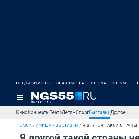
НЕДВИЖИМОСТЬ
ЗНАКОМСТВА
ПОГОДА
ФОРУМЫ
Т
Кино
Концерты
Театр
Детям
Спорт
Выставки
Другое
ОМСК
АФИША
ВЫСТАВКИ
Я ДРУГОЙ ТАКОЙ СТРАНЫ
Я другой такой страны н