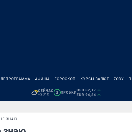
ЕЛЕПРОГРАММА
АФИША
ГОРОСКОП
КУРСЫ ВАЛЮТ
ZODY
П
USD 82,17
СЕЙЧАС
3
ПРОБКИ
+23°C
EUR 94,84
 НЕ ЗНАЮ
е знаю