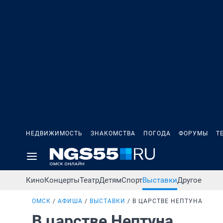
НЕДВИЖИМОСТЬ
ЗНАКОМСТВА
ПОГОДА
ФОРУМЫ
Т
Кино
Концерты
Театр
Детям
Спорт
Выставки
Другое
ОМСК
АФИША
ВЫСТАВКИ
В ЦАРСТВЕ НЕПТУНА
В царстве Нептуна