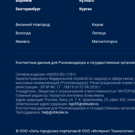
Воронеж
Кузбасс
Екатеринбург
Курган
Великий Новгород
Киров
Вологда
Липецк
Ижевск
Магнитогорск
Контактные данные для Роскомнадзора и государственных органов
Сетевое издание «NGS55.RU» (18+)
Зарегистрировано Федеральной службой по надзору в сфере связи
массовых коммуникаций (Роскомнадзор). Регистрационный номер и
регистрации - ЭЛ № ФС 77 - 78819 от 07.08.2020 г.
Учредитель: Общество с ограниченной ответственностью "ИНТЕР
Главный редактор: Назарчук Ангелина Алексеевна
Адрес редакции: Россия, Омск, ул. Т. К. Щербанева, 25, офис 402, тел
Электронный адрес редакции:
ngs55@shkulev.ru
Контактные данные для Роскомнадзора и государственных органов
Техподдержка:
help@shkulev.ru
© ООО «Сеть городских порталов»
© ООО «Интернет Технологии»