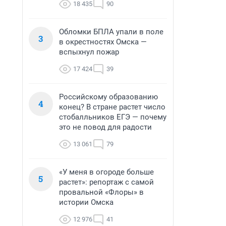
18 435
90
Обломки БПЛА упали в поле
3
в окрестностях Омска —
вспыхнул пожар
17 424
39
Российскому образованию
4
конец? В стране растет число
стобалльников ЕГЭ — почему
это не повод для радости
13 061
79
«У меня в огороде больше
5
растет»: репортаж с самой
провальной «Флоры» в
истории Омска
12 976
41