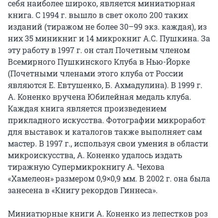
себя наиболее широко, является миниатюрная 
книга. С 1994 г. вышло в свет около 200 таких 
изданий (тиражом не более 30–99 экз. каждая), из 
них 35 миникниг и 14 микрокниг А.С. Пушкина. За 
эту работу в 1997 г. он стал Почетным членом 
Всемирного Пушкинского Клуба в Нью-Йорке 
(Почетными членами этого клуба от России 
являются Е. Евтушенко, Б. Ахмадулина). В 1999 г. 
А. Коненко вручена Юбилейная медаль клуба. 
Каждая книга является произведением 
прикладного искусства. Фотографии микроработ 
для выставок и каталогов также выполняет сам 
мастер. В 1997 г., используя свои умения в области 
микроискусства, А. Коненко удалось издать 
тиражную Супермикрокнигу А. Чехова 
«Хамелеон» размером 0,9×0,9 мм. В 2002 г. она была 
занесена в «Книгу рекордов Гиннеса».

Миниатюрные книги А. Коненко из лепестков роз 