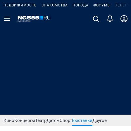
НЕДВИЖИМОСТЬ
ЗНАКОМСТВА
ПОГОДА
ФОРУМЫ
ТЕЛЕПР
Кино
Концерты
Театр
Детям
Спорт
Выставки
Другое