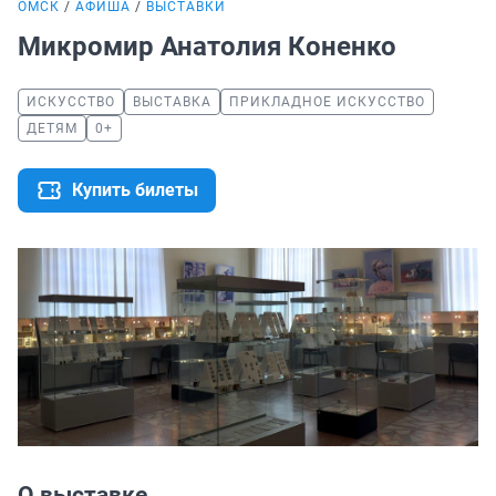
ОМСК
АФИША
ВЫСТАВКИ
Микромир Анатолия Коненко
ИСКУССТВО
ВЫСТАВКА
ПРИКЛАДНОЕ ИСКУССТВО
ДЕТЯМ
0+
Купить билеты
О выставке