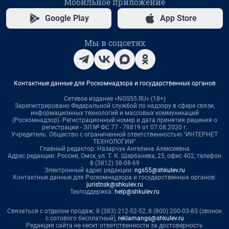
Мобильное приложение
Google Play
App Store
Мы в соцсетях
Контактные данные для Роскомнадзора и государственных органов
Сетевое издание «NGS55.RU» (18+)
Зарегистрировано Федеральной службой по надзору в сфере связи,
информационных технологий и массовых коммуникаций
(Роскомнадзор). Регистрационный номер и дата принятия решения о
регистрации - ЭЛ № ФС 77 - 78819 от 07.08.2020 г.
Учредитель: Общество с ограниченной ответственностью "ИНТЕРНЕТ
ТЕХНОЛОГИИ"
Главный редактор: Назарчук Ангелина Алексеевна
Адрес редакции: Россия, Омск, ул. Т. К. Щербанева, 25, офис 402, телефон
8 (3812) 38-08-69
Электронный адрес редакции:
ngs55@shkulev.ru
Контактные данные для Роскомнадзора и государственных органов:
juristnsk@shkulev.ru
Техподдержка:
help@shkulev.ru
Связаться с отделом продаж: 8 (383) 212-52-52, 8 (800) 200-03-83 (звонок
с сотового бесплатный),
reklamangs@shkulev.ru
Редакция сайта не несет ответственности за достоверность