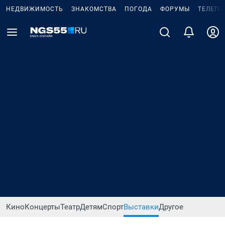
НЕДВИЖИМОСТЬ
ЗНАКОМСТВА
ПОГОДА
ФОРУМЫ
ТЕЛЕПР
Кино
Концерты
Театр
Детям
Спорт
Выставки
Другое