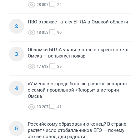
28 807
22
ПВО отражает атаку БПЛА в Омской области
2
18 853
90
Обломки БПЛА упали в поле в окрестностях
3
Омска — вспыхнул пожар
17 618
39
«У меня в огороде больше растет»: репортаж
4
с самой провальной «Флоры» в истории
Омска
13 207
41
Российскому образованию конец? В стране
5
растет число стобалльников ЕГЭ — почему
это не повод для радости