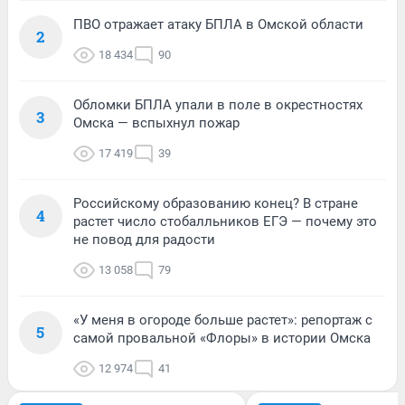
ПВО отражает атаку БПЛА в Омской области
2
18 434
90
Обломки БПЛА упали в поле в окрестностях
3
Омска — вспыхнул пожар
17 419
39
Российскому образованию конец? В стране
4
растет число стобалльников ЕГЭ — почему это
не повод для радости
13 058
79
«У меня в огороде больше растет»: репортаж с
5
самой провальной «Флоры» в истории Омска
12 974
41