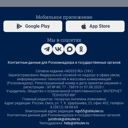
Мобильное приложение
Google Play
App Store
Мы в соцсетях
Контактные данные для Роскомнадзора и государственных органов
Сетевое издание «NGS55.RU» (18+)
Зарегистрировано Федеральной службой по надзору в сфере связи,
информационных технологий и массовых коммуникаций
(Роскомнадзор). Регистрационный номер и дата принятия решения о
регистрации - ЭЛ № ФС 77 - 78819 от 07.08.2020 г.
Учредитель: Общество с ограниченной ответственностью "ИНТЕРНЕТ
ТЕХНОЛОГИИ"
Главный редактор: Назарчук Ангелина Алексеевна
Адрес редакции: Россия, Омск, ул. Т. К. Щербанева, 25, офис 402, телефон
8 (3812) 38-08-69
Электронный адрес редакции:
ngs55@shkulev.ru
Контактные данные для Роскомнадзора и государственных органов:
juristnsk@shkulev.ru
Техподдержка:
help@shkulev.ru