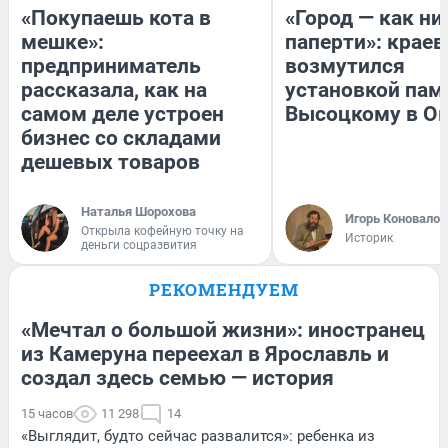
«Покупаешь кота в
«Город — как н
мешке»:
паперти»: краев
предприниматель
возмутился
рассказала, как на
установкой пам
самом деле устроен
Высоцкому в О
бизнес со складами
дешевых товаров
Наталья Шорохова
Игорь Коновалов
Открыла кофейную точку на
Историк
деньги соцразвития
РЕКОМЕНДУЕМ
«Мечтал о большой жизни»: иностранец
из Камеруна переехал в Ярославль и
создал здесь семью — история
15 часов
11 298
14
«Выглядит, будто сейчас развалится»: ребенка из