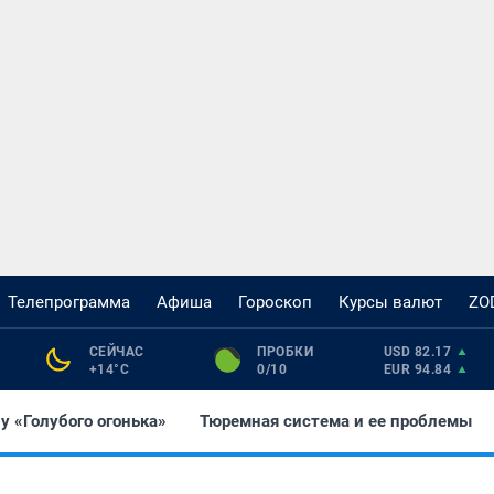
Телепрограмма
Афиша
Гороскоп
Курсы валют
ZO
СЕЙЧАС 
ПРОБКИ 
USD 82.17
+14°С
0/10
EUR 94.84
у «Голубого огонька»
Тюремная система и ее проблемы