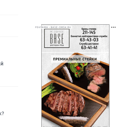
РЕКЛАМА • BASE-OMSK.RU
ый
к?