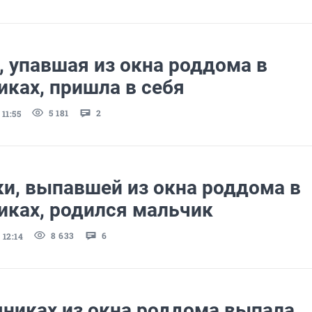
 упавшая из окна роддома в
ках, пришла в себя
5 181
2
11:55
ки, выпавшей из окна роддома в
иках, родился мальчик
8 633
6
 12:14
яниках из окна роддома выпала