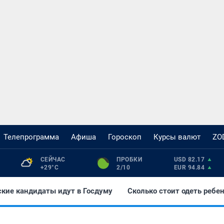
Телепрограмма
Афиша
Гороскоп
Курсы валют
ZO
СЕЙЧАС 
ПРОБКИ 
USD 82.17
+29°С
2/10
EUR 94.84
ские кандидаты идут в Госдуму
Сколько стоит одеть ребе