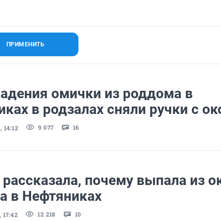
ПРИМЕНИТЬ
падения омички из роддома в
ках в родзалах сняли ручки с ок
9 077
16
 14:12
рассказала, почему выпала из о
а в Нефтяниках
12 218
10
 17:42