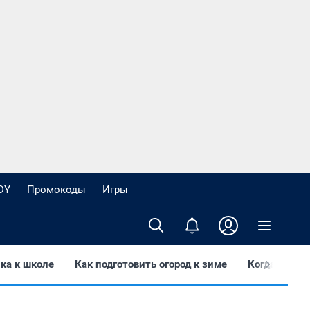
DY
Промокоды
Игры
нка к школе
Как подготовить огород к зиме
Когда посту