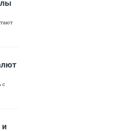
олы
отают
алют
 с
 и