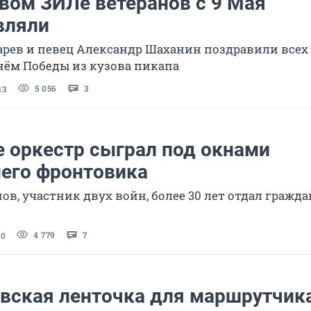
вом ЗИЛе ветеранов с 9 Мая
вляли
рев и певец Александр Шаханин поздравили всех
нём Победы из кузова пикапа
5 056
3
43
е оркестр сыграл под окнами
него фронтовика
в, участник двух войн, более 30 лет отдал гражд
4 779
7
20
евская ленточка для маршрутчик