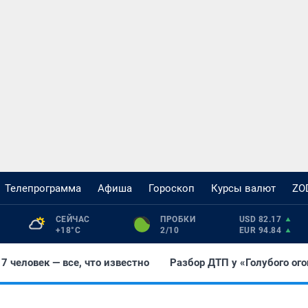
Телепрограмма
Афиша
Гороскоп
Курсы валют
ZO
СЕЙЧАС 
ПРОБКИ 
USD 82.17
+18°С
2/10
EUR 94.84
7 человек — все, что известно
Разбор ДТП у «Голубого ог