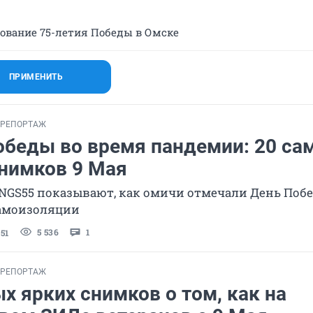
нование 75-летия Победы в Омске
ПРИМЕНИТЬ
ОРЕПОРТАЖ
обеды во время пандемии: 20 са
снимков 9 Мая
NGS55 показывают, как омичи отмечали День Поб
амоизоляции
5 536
1
51
ОРЕПОРТАЖ
х ярких снимков о том, как на