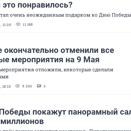
 это понравилось?
тал очень неожиданным подарком ко Дню Побед
11 188
 11:20
е окончательно отменили все
ые мероприятия на 9 Мая
мероприятия отложили, некоторые сделали
ыми
9 203
3
 18:15
 Победы покажут панорамный са
ь миллионов