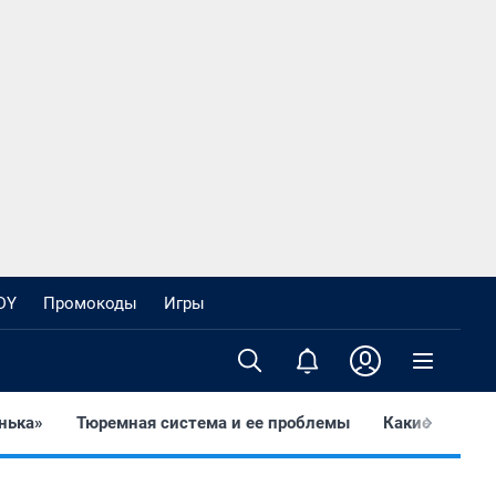
DY
Промокоды
Игры
онька»
Тюремная система и ее проблемы
Какие знамен