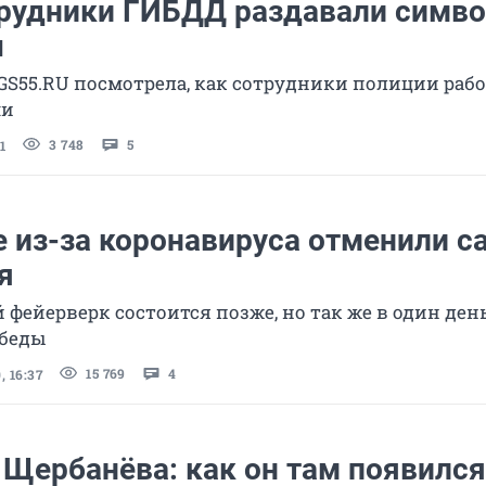
трудники ГИБДД раздавали симв
ы
GS55.RU посмотрела, как сотрудники полиции раб
ми
3 748
5
1
 из-за коронавируса отменили с
я
фейерверк состоится позже, но так же в один день
обеды
15 769
4
 16:37
 Щербанёва: как он там появился