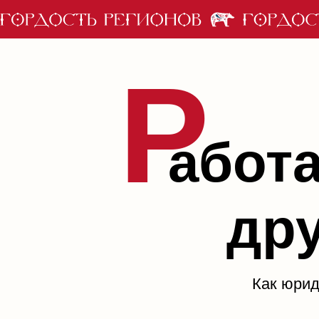
Р
аботаю
друг
Как юридическ