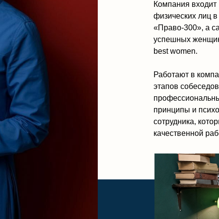
принципы и психологическую ус
сотрудника, которые обязатель
качественной работы на клиент
ому что когда
обы отработать