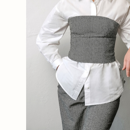
— Сейчас мы повыша
обеспечения юридич
«Мажуга & Мажуга
ул. Декабристов, 45, офис 402б