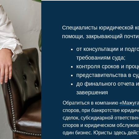
сделок, субсидиарной ответственности, взыск
споров и юридическом обслуживании бизнеса —
один бизнес. Юристы здесь действительно ра
могут помочь.
ем знания и умения, а также улучшаем качество рабо
еской безопасности наших доверителей.
»
НА 