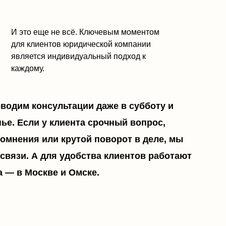
е и Омске.
доставляют полный спектр
ские потребности:
го пакета документов по всем
 интересов клиента;
ела — юридического
ит по вопросам арбитражных
еских лиц, для оспаривания