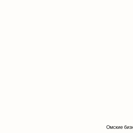
Омские бизнесмены
команду, улучшая 
одни из самых важ
проверять.