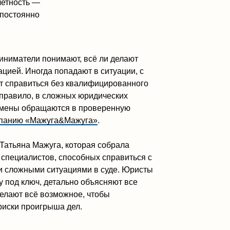
без квалифицированного
ложных юридических
тся в проверенную
а&Мажуга»
.
а, которая собрала
 способных справиться с
туациями в суде. Юристы
тально объясняют все
зможное, чтобы
ша дел.
заций по банкротству
ует в рейтинге
ажуга входит в 100 самых
 по версии издания 100
 кто прошел несколько
отличные
кже учитывают моральные