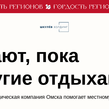
т, пока
ие отдыхают
ая компания Омска помогает местному бизнесу