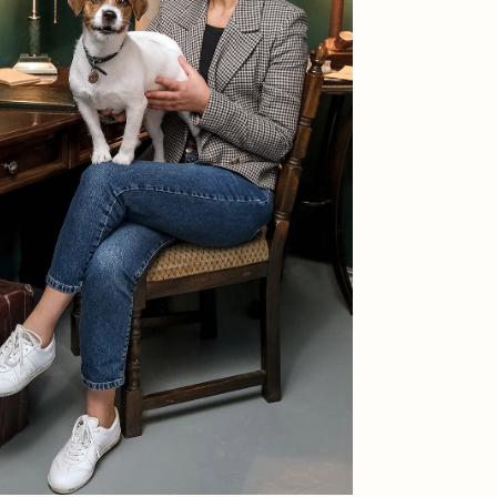
не всё. Ключевым моментом
ов юридической компании
ндивидуальный подход к
льтации даже в субботу и
клиента срочный вопрос,
и крутой поворот в деле, мы
ля удобства клиентов работают