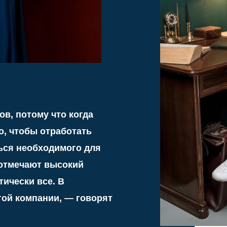
еобходимого для
чают высокий
и все. В
омпании, — говорят
И это еще 
для клиент
является и
каждому.
— Мы проводим консу
воскресенье. Если у 
тревога, сомнения ил
всегда на связи. А д