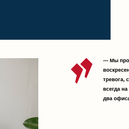
два офиса — в Москв
Специалисты юридической компании пре
помощи, закрывающий почти все юридиче
от консультации и подготовки полно
требованиям суда;
контроля сроков и процедур;
представительства в суде и защиты
до финального отчета и закрытия д
завершения
Обратиться в компанию
«Мажуга&Мажуга»
сто
споров, при банкротстве юридических и физич