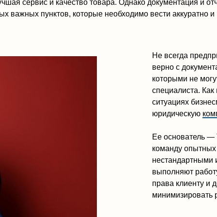
которыми не могут справиться 
специалиста. Как правило, в с
ситуациях бизнесмены обращаю
юридическую
компанию «Мажуг
Ее основатель — Татьяна Мажуг
команду опытных специалистов,
нестандартными и сложными си
выполняют работу под ключ, де
права клиенту и делают всё во
минимизировать риски проигры
Компания входит в топ-5 органи
физических лиц в Омске, участв
«Право-300», а сама Татьяна М
успешных женщин города Омска
best women.
Работают в компании только те,
этапов собеседования и имеет 
профессиональные навыки. Та