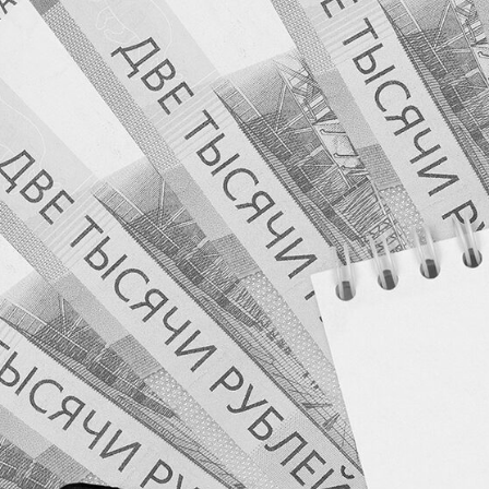
компаний и контролирующих лиц должника не
всегда осознают, что могут нести ответственность
за обязательства своих организаций. Давайте
разберемся, кто и в каких случаях может быть
привлечен к субсидиарной ответственности.
Субсидиарная ответственность
— это
дополнительная ответственность, которая
может быть возложена на учредителей,
руководителей или контролирующих лиц
должника, если организация не выполняет
свои обязательства. Это может произойти в
следующих ситуациях:
Неправомерные действия:
Если
учредители, руководители или
контролирующие лица должника
действовали в ущерб интересам
кредиторов, например, выводили
активы или принимали необоснованные
решения.
Фиктивное банкротство:
Если