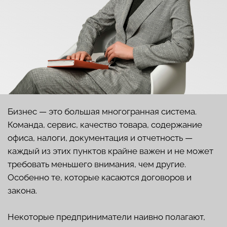
Бизнес — это большая многогранная система.
Команда, сервис, качество товара, содержание
офиса, налоги, документация и отчетность —
каждый из этих пунктов крайне важен и не может
требовать меньшего внимания, чем другие.
Особенно те, которые касаются договоров и
закона.
Некоторые предприниматели наивно полагают,
что справятся с любой проблемой самостоятельно,
не представляя, с какими трудностями могут
столкнуться. Например, с уголовной судимостью.
Были прецеденты, когда несоблюдение
требований законодательства при ведении
бизнеса привело собственника к ответственности.
Избежать рисков в решении любых вопросов
поможет лишь опытный юрист, у которого за
плечами сотни выигранных дел. Наверняка многие
после этих слов вспомнили о Татьяне Мажуга. Этот
специалист работает в юриспруденции 18 лет,
последние 8 из которых — в роли арбитражного