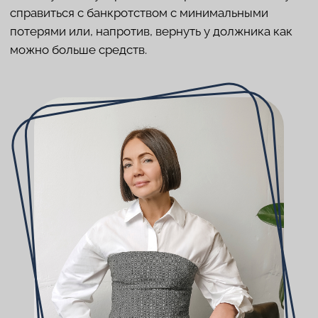
о стоимости доли участника, который решил
выйти из конфликта;
об оспаривании сделок общества и прочие.
Нередко бывает, что корпоративный спор
заканчивается для обеих сторон негативно:
финансовые потери, утраты бизнеса, потеря
имиджа или масштаба и не только. Чтобы избежать
конфликтов внутри компании, лучше заранее об
этом позаботиться — правильно оформить
владение бизнесом, уставные документы и
определить варианты выхода из кризисных
ситуаций. В этом поможет опытный юрист. Как и в
том, чтобы выйти из конфликта с минимальными
потерями, если он уже неизбежен.