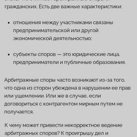
ДОЛГИ
Дебиторская задолженность
— два слова, от
которых каждому руководителю отдела продаж
или владельцу компании становится не по себе.
Конечно, ее совершенное отсутствие при ведении
крупного бизнеса невозможно. Но бывают случаи,
когда клиенты специально «забывают» об оплате и
возвращать долги не собираются.
Для этого существует процедура взыскания
средств, провести которую можно в том числе в
досудебном порядке. В этом может помочь юрист и
служба взыскания долгов, способная законными,
но жесткими методами вернуть деньги.
Но мало какому руководителю захочется портить
отношения со своими контрагентами даже в такой
ситуации. Поэтому, не реагируя на заказные письма
на адреса клиентов с условиями возврата, дело
может дойти до суда. И здесь без человека,
который работает с подобными проблемами и
помог сотням таких же компаний, не обойтись.