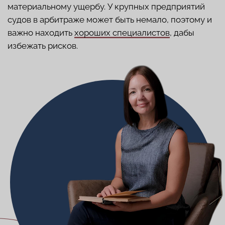
В
юридической компании Татьяны Мажуга
проводят процедуру взыскания долга максимально
прозрачно, анализируя полученную от клиента
информацию и, что самое важное, документы.
После этого специалисты готовят ответ, смогут ли
взыскать долги. Не вводя клиента в заблуждение,
рассказывают все нюансы.
Обращаясь к лне компетентным специалистам,
можно затянуть процедуру взыскания на долгие
годы и потерять много денег.