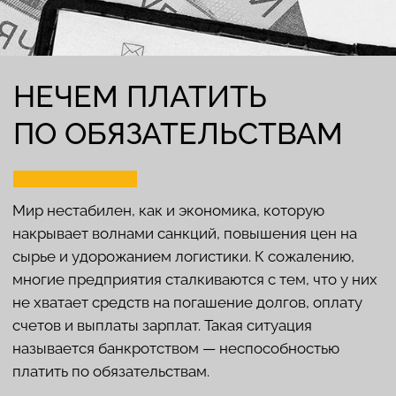
компания была признана банкротом, но
при этом установлено, что ее
учредители, руководители или
контролирующие лица должника
намеренно создали условия для
банкротства.
Неисполнение обязанностей:
Если
учредитель, руководитель или
контролирующие лица должника не
выполняет свои обязанности по
управлению компанией и это приводит
к убыткам.
Иные основания,
о которых юристы
сообщают на консультации.
Важно помнить, что субсидиарная ответственность
может затронуть не только юридических лиц, но и
физических, что может привести к значительным
финансовым потерям.
При решении вопросов о субсидиарной