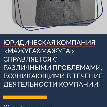
они могут привести, — прямо сейчас.
КОГДА НЕ ПОЛУЧАЕТСЯ
ДОГОВОРИТЬСЯ С
КОНТРАГЕНТОМ
Бизнес — это всё-таки про деньги. Поэтому
предприниматели и руководители крупных
компаний часто сталкиваются с конфликтами
экономического характера. Они называются
арбитражными спорами и рассматриваются
именно арбитражными судами.
Почему-то некоторые заблуждаются во мнении,
что гражданский суд рассматривает дела между
организациями. Это не так. В случае, если иск
поступит в суд, который не компетентен в
решении конфликта, судья вернет документы
истцу. Чтобы не допустить такой ошибки, нужно
знать, что отличает арбитражные споры от