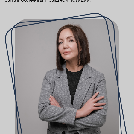
ЮРИДИЧЕСКАЯ КОМПАНИЯ
«МАЖУГА&МАЖУГА»
СПРАВЛЯЕТСЯ С
РАЗЛИЧНЫМИ ПРОБЛЕМАМИ,
ВОЗНИКАЮЩИМИ В ТЕЧЕНИЕ
ДЕЯТЕЛЬНОСТИ КОМПАНИИ:
01
арбитражные споры;
02
взыскание долгов;
03
субсидиарная ответственность;
04
корпоративные споры;
05
раздел имущества.
Подробнее о каждой из них и о рисках, к которым