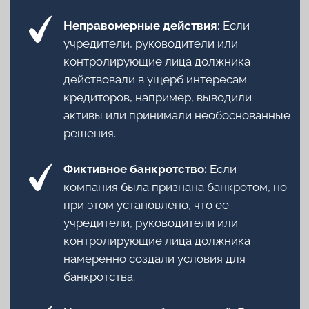
Юридическая компания «Мажуга&Мажуга»,
адрес: г. Омск, ул. Декабристов, 45, офис 402б;
телефон:
34-61-34
;
+7 (995) 127-83-12
© Реклама:
ОБЩЕСТВО С ОГРАНИЧЕННОЙ ОТВЕТСТВЕННОСТЬЮ
"ОЛИМП",
mazhuga-law.ru
Текст: Ярослава Мизюн
Фото: предоставлены участником проекта