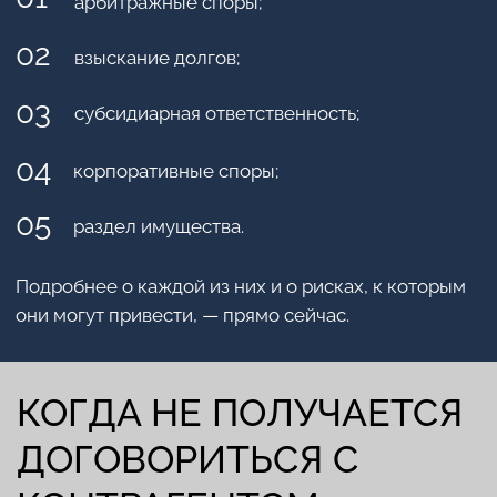
гражданских. Есть две важные характеристики:
отношения между участниками связаны
предпринимательской или другой
экономической деятельностью;
субъекты споров — это юридические лица,
предприниматели и публичные образования.
Арбитражные споры часто возникают из-за того,
что одна из сторон убеждена в нарушении ее прав
или ущемлении. Или же в случае, если
договориться с контрагентом мирным путем не
получается.
К чему может привести некорректное ведение
арбитражных споров? К проигрышу дел и
материальному ущербу. У крупных предприятий
судов в арбитраже может быть немало, поэтому и
важно находить
хороших специалистов
, дабы
избежать рисков.