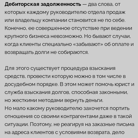
НЕЧЕМ ПЛАТИТЬ
ПО ОБЯЗАТЕЛЬСТВАМ
Мир нестабилен, как и экономика, которую
накрывает волнами санкций, повышения цен на
сырье и удорожанием логистики. К сожалению,
многие предприятия сталкиваются с тем, что у них
не хватает средств на погашение долгов, оплату
счетов и выплаты зарплат. Такая ситуация
называется банкротством — неспособностью
платить по обязательствам.
Чтобы Арбитражный суд вынес решение о
несостоятельности предприятия, срок задержки
платежей должен быть более трех месяцев, а
совокупная сумма задолженности — не менее 2
миллионов рублей.