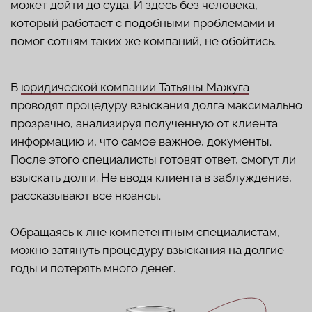
При признании судом факта, что доходы бизнеса
не могут перекрыть долги, по закону о банкротстве
компания будет вынуждена продать имущество, а
деньги зачислить кредиторам. Но в таком случае
снимаются аресты с активов юрлица и не
начисляются штрафы.
Инициировать процедуру может как сама
компания, так и ее кредиторы. Упростить все
процессы и так находящемуся в трудной ситуации
бизнесу помогут грамотные юристы. Они помогут
справиться с банкротством с минимальными
потерями или, напротив, вернуть у должника как
можно больше средств.