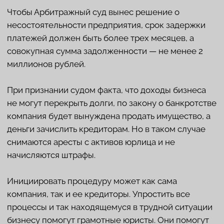
ответственности
нужно найти опытного юриста
для консультаций. Они помогут разработать
стратегию, которая защитит ваши интересы и
обеспечит надежное развитие вашей компании.
КОРПОРАТИВНЫЕ
СПОРЫ
Достаточно частая проблема, с которой
сталкиваются компании — корпоративные споры.
Это конфликты внутри компаний, в которых
участвует её руководство и акционеры или же
третьи лица, не относящиеся к организации. Споры
подобного характера могут происходить по
разным причинам:
о признании недействительным решение
общего собрания или совета директоров;
о взыскании убытков с директора;
о праве покупке доли;