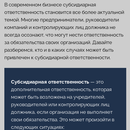
нестандартными и спорными ситуациями в суде.
Профессионалы выполняют работу под ключ,
детально объясняя все права клиенту, и
минимизируют риски проигрыша дел.
Здесь помогут справиться не только с
вышеперечисленными проблемами, но и
возьмутся за другие юридические споры, в том
числе и у физических лиц.
Звоните для консультации:
34-61-34
,
+7(995)127-83-
12
.
Больше информации о компании —
на сайте