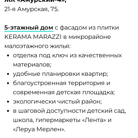
Перейти на сайт
Другие идеи
Информация носит справочный характер. Дома
построены и введены в эксплуатацию.
Готовые квартиры реализуются по договорам
купли-продажи.
Ипотеку предоставляют ПАО Сбербанк, банк ВТБ
(ПАО), АО Газпромбанк, ПАО Промсвязьбанк, АО
Альфа-банк