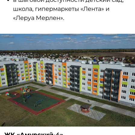
15 минут до центра города.
Группа компаний «Стройбетон»,
Омск, ул. Герцена, 29;
тел.:
(3812) 25-25-32
,
(3812) 25-35-55
;
«Вконтакте»
.