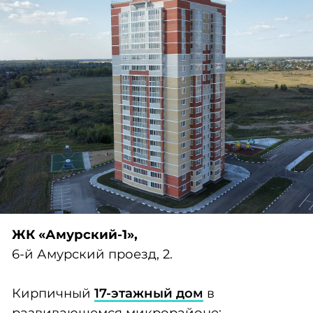
ЖК «Амурский-4»,
21-я Амурская, 67.
Кирпичный
9-этажный дом
в
обустроенном микрорайоне:
отделка под ключ из качественных
материалов;
удобные планировки квартир;
благоустроенная территория и