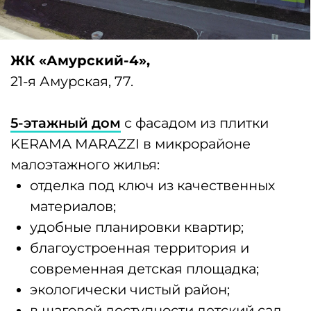
ЖК «Гармония жизни»,
ул. Б. Г. Шаронова, 27.
Кирпичный дом
переменной
этажности в новом жилом комплексе:
отделка под ключ из качественных
материалов;
удобные планировки квартир;
благоустроенная территория и
современная детская площадка;
в шаговой доступности: детский сад,
гипермаркеты «Лента» и OBI, «G-Drive
арена» ;