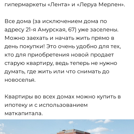
ЖК «Амурский-1»,
6-й Амурский проезд, 2.
Кирпичный
17-этажный дом
в
развивающемся микрорайоне:
отделка под ключ из качественных
материалов;
просторные светлые квартиры;
благоустроенная территория и
современная детская площадка;
экологически чистый район;
в шаговой доступности детский сад,
школа, гипермаркеты «Лента» и
«Леруа Мерлен».