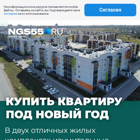
На информационном ресурсе применяются cookie-
Согласен
файлы. Оставаясь на сайте, вы подтверждаете свое
согласие
на их использование.
В двух отличных жилых
комплексах изумительные
цены