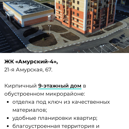
KERAMA MARAZZI в микрорайоне
малоэтажного жилья:
отделка под ключ из качественных
материалов;
удобные планировки квартир;
благоустроенная территория и
современная детская площадка;
экологически чистый район;
в шаговой доступности детский сад,
школа, гипермаркеты «Лента» и
«Леруа Мерлен».