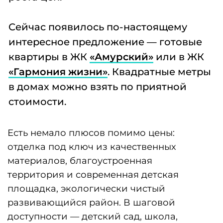
площадка, экологически чистый
развивающийся район. В шаговой
доступности — детский сад, школа,
гипермаркеты «Лента» и «Леруа Мерлен».
Все дома (за исключением дома по
адресу 21-я Амурская, 67) уже заселены.
Можно заехать и начать жить прямо в
день покупки! Это очень удобно для тех,
кто для приобретения новой продает
старую квартиру, ведь теперь не нужно
думать, где жить или что снимать до
новоселья.
Квартиры во всех домах можно купить в
ипотеку и с использованием
маткапитала.