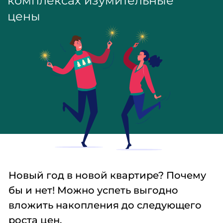
Новый год в новой квартире? Почему
бы и нет! Можно успеть выгодно
вложить накопления до следующего
роста цен.
Сейчас появилось по-настоящему
интересное предложение — готовые
квартиры в ЖК
«Амурский»
или в ЖК
«Гармония жизни»
. Квадратные метры
в домах можно взять по приятной
стоимости.
Есть немало плюсов помимо цены:
отделка под ключ из качественных
материалов, благоустроенная
территория и современная детская