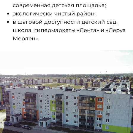
ЖК «Амурский-4»,
21-я Амурская, 75.
5-этажный дом
с фасадом из плитки
KERAMA MARAZZI в микрорайоне
малоэтажного жилья:
отделка под ключ из качественных
материалов;
удобные планировки квартир;
благоустроенная территория и
современная детская площадка;
экологически чистый район;
в шаговой доступности детский сад,
школа, гипермаркеты «Лента» и
«Леруа Мерлен».