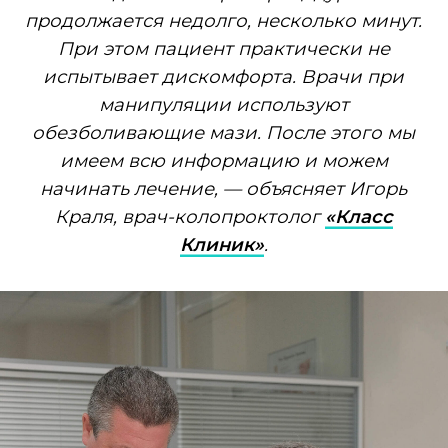
Стационар, наркоз, долгое
восстановление — это не подходит
активным людям, ведь брать
больничный готов не каждый. В
отделении проктологии МЦ «Класс
Клиник» предложат прогрессивное
лечение, оно поможет справиться с
геморроем без операции. Например,
латексное лигирование применяют для
устранения внутренних
геморроидальных узлов. Заживление
происходит под контролем врача,
пациенты приходят на регулярные
перевязки и осмотры, физиолечение. В
клинике предусмотрен полный
комплексный курс, чтобы ускорить