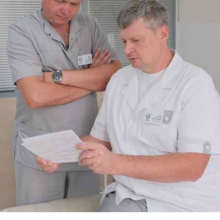
восстановление.
— Есть и другие способы лечения
проктологических заболеваний.
Один из них — радиоволновой. Врач
с помощью специального аппарата
безболезненно удаляет наружные
узлы и избавляет пациента от
анальных трещин, — рассказывает
врач-проктолог
«Класс Клиник»
Владимир Клюев.
Врачи советуют: при появлении первых
симптомов недуга — зуд, жжение,
дискомфорт в прямой кишке, чувство
инородного тела, неполного
опорожнения или даже кровотечение —
не тянуть, а сразу обратиться за
помощью. Записаться на прием можно
по телефону
8 (3812) 90-59-90
или на
сайте
.