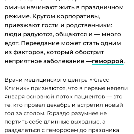
год за столом. Гораздо разумнее не
портить себе длинные выходные, а
разделаться с геморроем до праздника.
Главное, что нужно знать — геморрой это
не стыдно, а лечиться — не больно.
Колопроктологи
омского медицинского
центра
применяют оборудование,
используемое во всех ведущих клиниках
мира.
— Обследование проходит очень
деликатно. Пациент лежит на боку на
кушетке, одет в специальное
проктологическое белье. Ход
обследования контролируется на
видеомониторе. Процедура
продолжается недолго, несколько минут.
При этом пациент практически не
испытывает дискомфорта. Врачи при