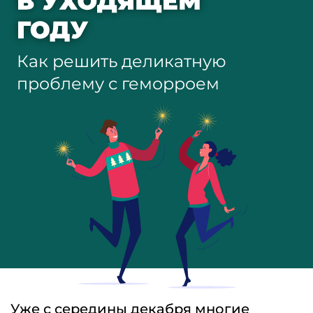
Уже с середины декабря многие
омичи начинают жить в праздничном
режиме. Кругом корпоративы,
приезжают гости и родственники:
люди радуются, общаются и — много
едят. Переедание может стать одним
из факторов, который обострит
неприятное заболевание —
геморрой
.
Врачи медицинского центра «Класс
Клиник» признаются, что в первые недели
января основной поток пациентов — это
те, кто провел декабрь и встретил новый