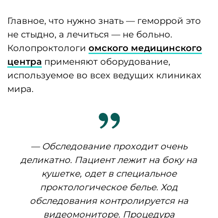
манипуляции используют
обезболивающие мази. После этого мы
имеем всю информацию и можем
начинать лечение, — объясняет Игорь
Краля, врач-колопроктолог
«Класс
Клиник»
.