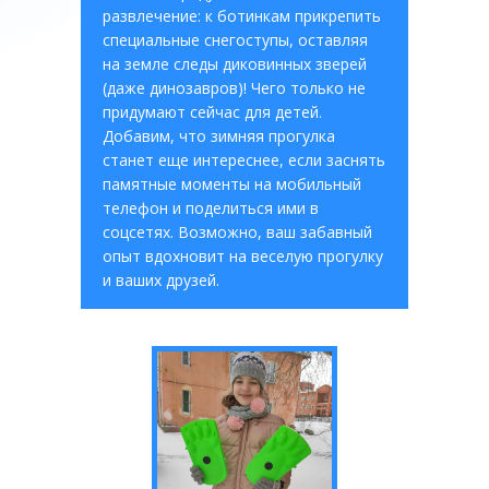
развлечение: к ботинкам прикрепить
специальные снегоступы, оставляя
на земле следы диковинных зверей
(даже динозавров)! Чего только не
придумают сейчас для детей.
Добавим, что зимняя прогулка
станет еще интереснее, если заснять
памятные моменты на мобильный
телефон и поделиться ими в
соцсетях. Возможно, ваш забавный
опыт вдохновит на веселую прогулку
и ваших друзей.