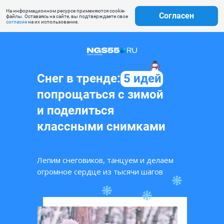
На информационном ресурсе применяются cookie-
Согласен
файлы. Оставаясь на сайте, вы подтверждаете свое
согласие
на их использование.
Снег в тренде:
5 идей
попрощаться с зимой
и поделиться
классными снимками
Лепим снеговиков, танцуем и делаем
огромное сердце из тысячи шагов