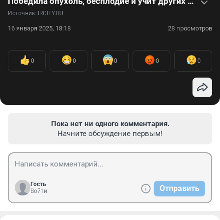
Победила опухоль, бесплодие и учит других правильному питанию — видеоистория Марины Лубешко
Источник: 
IRCITY.RU
16 января 2025, 18:18
28 просмотров
0
0
0
0
0
Пока нет ни одного комментария.
Начните обсуждение первым!
Гость
Отправить
Войти