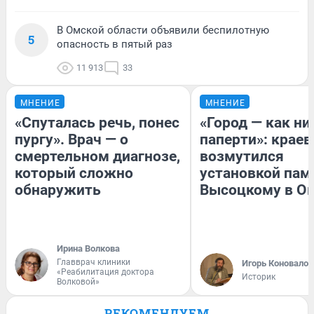
В Омской области объявили беспилотную
5
опасность в пятый раз
11 913
33
МНЕНИЕ
МНЕНИЕ
«Спуталась речь, понес
«Город — как н
пургу». Врач — о
паперти»: краев
смертельном диагнозе,
возмутился
который сложно
установкой пам
обнаружить
Высоцкому в О
Ирина Волкова
Главврач клиники
Игорь Коновалов
«Реабилитация доктора
Историк
Волковой»
РЕКОМЕНДУЕМ