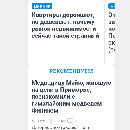
МНЕНИЕ
МНЕНИЕ
Квартиры дорожают,
От сус
но дешевеют: почему
автобу
рынок недвижимости
кондиц
сейчас такой странный
Почему
оказал
(почти 
РЕКОМЕНДУЕМ
Екатерина Торопова
Се
директор агентства
недвижимости
Медведицу Майю, жившую
на цепи в Приморье,
познакомили с
гималайским медведем
Фиником
5 августа
17 487
7
«С гордостью говорю, что я