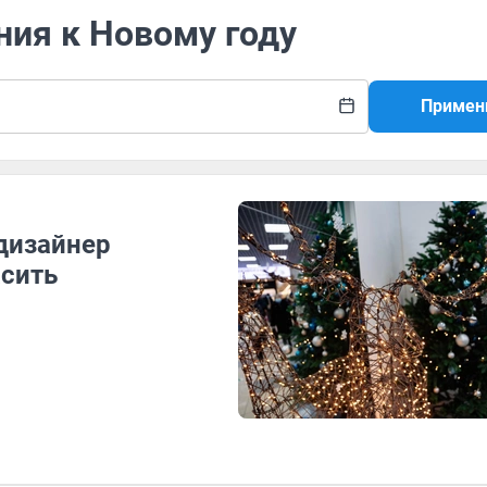
ния к Новому году
Примен
дизайнер
асить