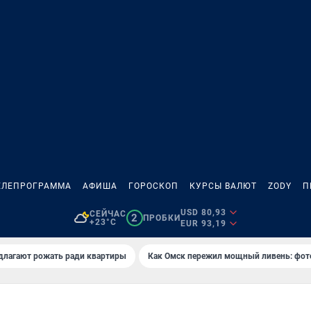
ЕЛЕПРОГРАММА
АФИША
ГОРОСКОП
КУРСЫ ВАЛЮТ
ZODY
П
USD 80,93
СЕЙЧАС
2
ПРОБКИ
+23°C
EUR 93,19
длагают рожать ради квартиры
Как Омск пережил мощный ливень: фот