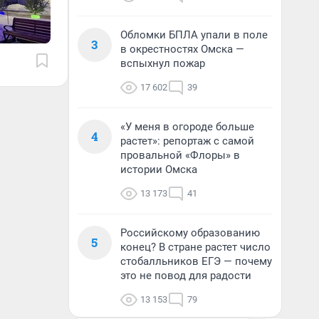
Обломки БПЛА упали в поле
3
в окрестностях Омска —
вспыхнул пожар
17 602
39
«У меня в огороде больше
4
растет»: репортаж с самой
провальной «Флоры» в
истории Омска
13 173
41
Российскому образованию
5
конец? В стране растет число
стобалльников ЕГЭ — почему
это не повод для радости
13 153
79