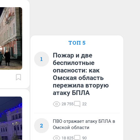
ТОП 5
Пожар и две
1
беспилотные
опасности: как
Омская область
пережила вторую
атаку БПЛА
28 755
22
ПВО отражает атаку БПЛА в
2
Омской области
18 825
90