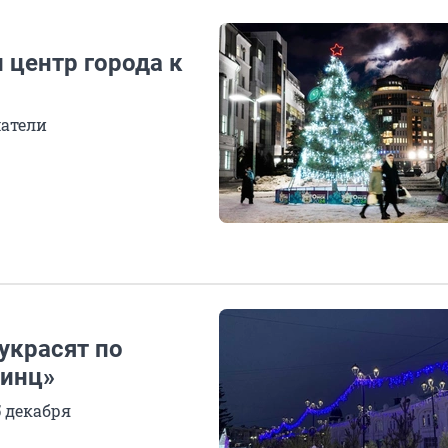
 центр города к
атели
украсят по
ринц»
 декабря