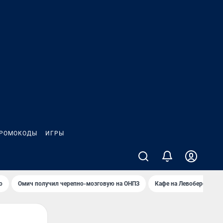
РОМОКОДЫ
ИГРЫ
о
Омич получил черепно-мозговую на ОНПЗ
Кафе на Левобережье в