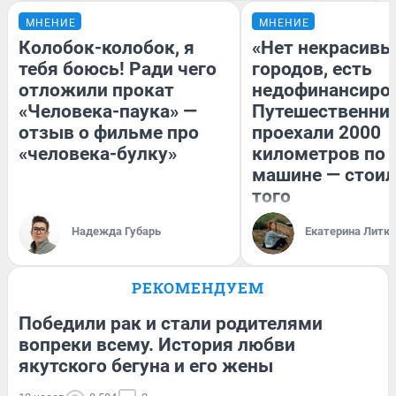
МНЕНИЕ
МНЕНИЕ
Колобок-колобок, я
«Нет некрасивы
тебя боюсь! Ради чего
городов, есть
отложили прокат
недофинансиро
«Человека-паука» —
Путешественни
отзыв о фильме про
проехали 2000
«человека-булку»
километров по 
машине — стоил
того
Надежда Губарь
Екатерина Литк
РЕКОМЕНДУЕМ
Победили рак и стали родителями
вопреки всему. История любви
якутского бегуна и его жены