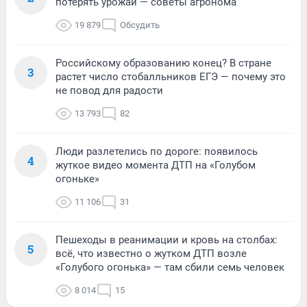
потерять урожай — советы агронома
19 879
Обсудить
Российскому образованию конец? В стране
3
растет число стобалльников ЕГЭ — почему это
не повод для радости
13 793
82
Люди разлетелись по дороге: появилось
4
жуткое видео момента ДТП на «Голубом
огоньке»
11 106
31
Пешеходы в реанимации и кровь на столбах:
5
всё, что известно о жутком ДТП возле
«Голубого огонька» — там сбили семь человек
8 014
15