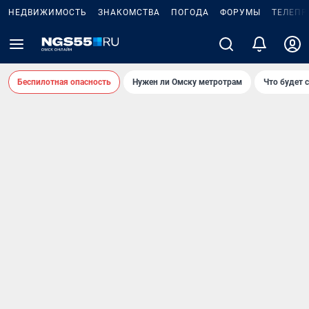
НЕДВИЖИМОСТЬ
ЗНАКОМСТВА
ПОГОДА
ФОРУМЫ
ТЕЛЕПР
Беспилотная опасность
Нужен ли Омску метротрам
Что будет 