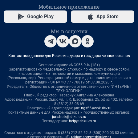
Мобильное приложение
Google Play
App Store
Мы в соцсетях
Контактные данные для Роскомнадзора и государственных органов
Сетевое издание «NGS55.RU» (18+)
Зарегистрировано Федеральной службой по надзору в сфере связи,
информационных технологий и массовых коммуникаций
(Роскомнадзор). Регистрационный номер и дата принятия решения о
регистрации - ЭЛ № ФС 77 - 78819 от 07.08.2020 г.
Учредитель: Общество с ограниченной ответственностью "ИНТЕРНЕТ
ТЕХНОЛОГИИ"
Главный редактор: Назарчук Ангелина Алексеевна
Адрес редакции: Россия, Омск, ул. Т. К. Щербанева, 25, офис 402, телефон
8 (3812) 38-08-69
Электронный адрес редакции:
ngs55@shkulev.ru
Контактные данные для Роскомнадзора и государственных органов:
juristnsk@shkulev.ru
Техподдержка:
help@shkulev.ru
Связаться с отделом продаж: 8 (383) 212-52-52, 8 (800) 200-03-83 (звонок
с сотового бесплатный),
reklamangs@shkulev.ru