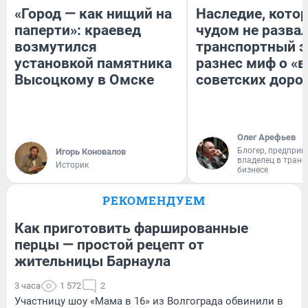
«Город — как нищий на
Наследие, кото
паперти»: краевед
чудом не разва
возмутился
транспортный э
установкой памятника
разнес миф о «
Высоцкому в Омске
советских доро
Олег Арефьев
Блогер, предприн
Игорь Коновалов
владелец в тран
Историк
бизнесе
РЕКОМЕНДУЕМ
Как приготовить фаршированные
перцы — простой рецепт от
жительницы Барнаула
3 часа
1 572
2
Участницу шоу «Мама в 16» из Волгограда обвинили в