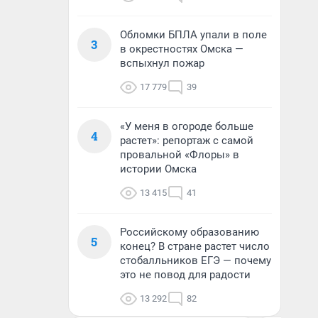
Обломки БПЛА упали в поле
3
в окрестностях Омска —
вспыхнул пожар
17 779
39
«У меня в огороде больше
4
растет»: репортаж с самой
провальной «Флоры» в
истории Омска
13 415
41
Российскому образованию
5
конец? В стране растет число
стобалльников ЕГЭ — почему
это не повод для радости
13 292
82