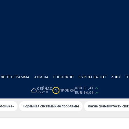
ЕЛЕПРОГРАММА
АФИША
ГОРОСКОП
КУРСЫ ВАЛЮТ
ZODY
П
USD 81,41
СЕЙЧАС
4
ПРОБКИ
+22°C
EUR 94,06
огонька»
Тюремная система и ее проблемы
Какие знаменитости свя