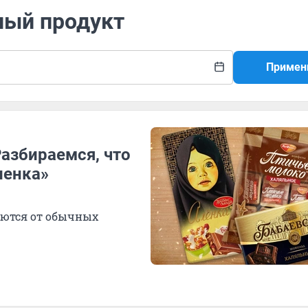
ный продукт
Примен
Разбираемся, что
ленка»
аются от обычных