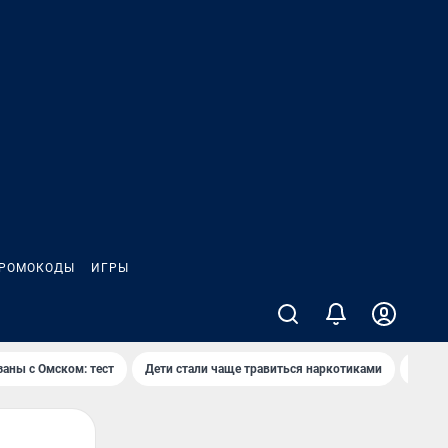
РОМОКОДЫ
ИГРЫ
заны с Омском: тест
Дети стали чаще травиться наркотиками
Появя