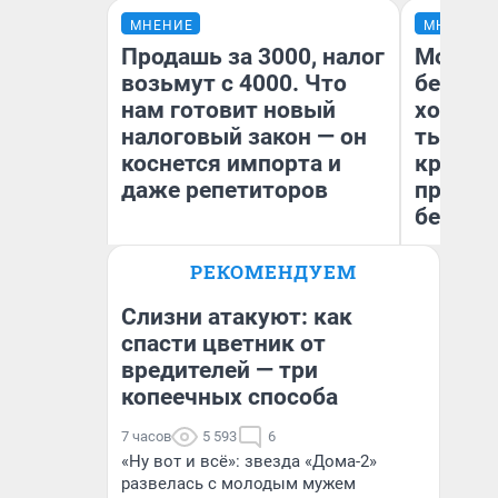
МНЕНИЕ
МНЕНИЕ
Продашь за 3000, налог
Мой ба
возьмут с 4000. Что
береже
нам готовит новый
хотела 
налоговый закон — он
тысяч,
коснется импорта и
кредит,
даже репетиторов
приеха
безопа
РЕКОМЕНДУЕМ
Кс
Анастасия Завгородняя
Ав
Слизни атакуют: как
спасти цветник от
вредителей — три
копеечных способа
7 часов
5 593
6
«Ну вот и всё»: звезда «Дома-2»
развелась с молодым мужем