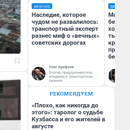
МНЕНИЕ
МНЕНИЕ
Наследие, которое
Мой ба
чудом не развалилось:
береже
транспортный эксперт
хотела 
разнес миф о «вечных»
тысяч,
советских дорогах
кредит,
приеха
безопа
Олег Арефьев
Блогер, предприниматель,
Кс
владелец в транспортном
Ав
бизнесе
РЕКОМЕНДУЕМ
«Плохо, как никогда до
этого»: таролог о судьбе
Кузбасса и его жителей в
августе