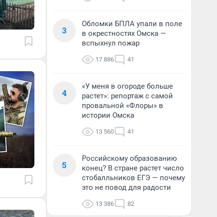
Обломки БПЛА упали в поле
3
в окрестностях Омска —
вспыхнул пожар
17 886
41
«У меня в огороде больше
4
растет»: репортаж с самой
провальной «Флоры» в
истории Омска
13 560
41
Российскому образованию
5
конец? В стране растет число
стобалльников ЕГЭ — почему
это не повод для радости
13 386
82