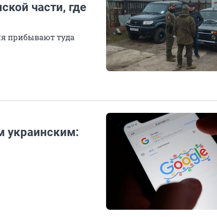
кой части, где
ия прибывают туда
м украинским: