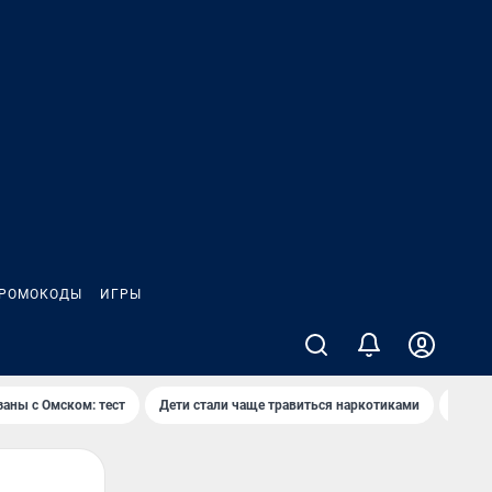
РОМОКОДЫ
ИГРЫ
заны с Омском: тест
Дети стали чаще травиться наркотиками
Появя