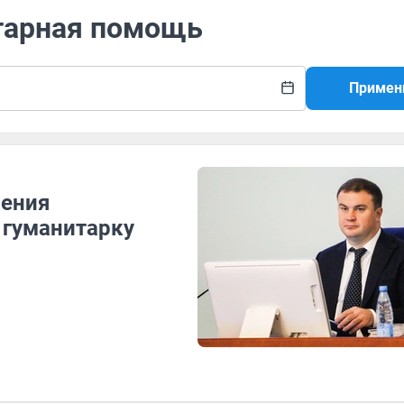
итарная помощь
Примен
нения
 гуманитарку