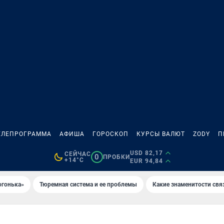
ЕЛЕПРОГРАММА
АФИША
ГОРОСКОП
КУРСЫ ВАЛЮТ
ZODY
П
USD 82,17
СЕЙЧАС
0
ПРОБКИ
+14°C
EUR 94,84
огонька»
Тюремная система и ее проблемы
Какие знаменитости свя