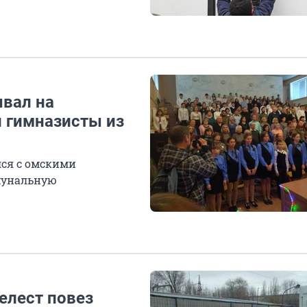
вал на
и гимназисты из
лся с омскими
мунальную
елест повез