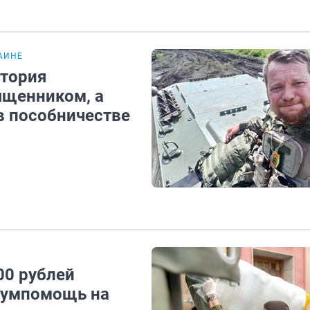
АИНЕ
стория
ященником, а
 в пособничестве
00 рублей
гумпомощь на