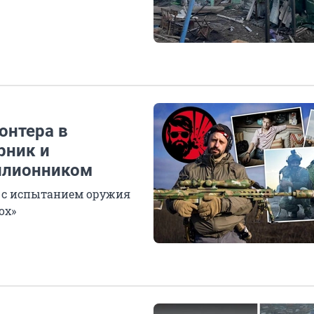
онтера в
рник и
ллионником
в с испытанием оружия
ох»