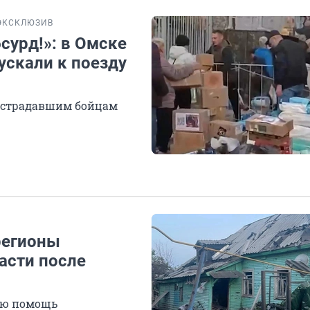
ЭКСКЛЮЗИВ
сурд!»: в Омске
ускали к поезду
пострадавшим бойцам
регионы
асти после
ую помощь