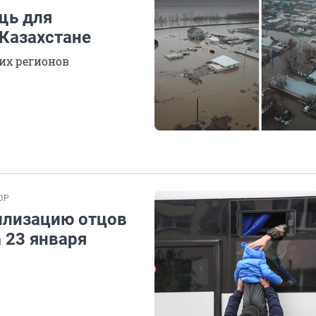
щь для
 Казахстане
гих регионов
ОР
илизацию отцов
 23 января