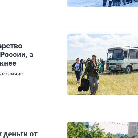
арство
 России, а
ожнее
же сейчас
 деньги от