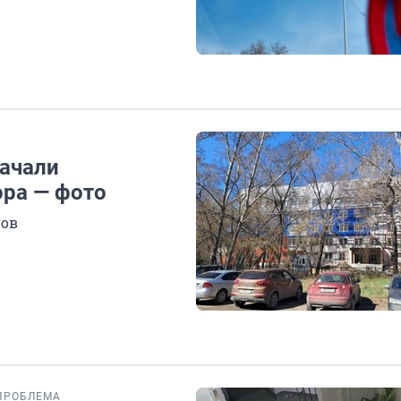
ачали
ора — фото
нов
ПРОБЛЕМА