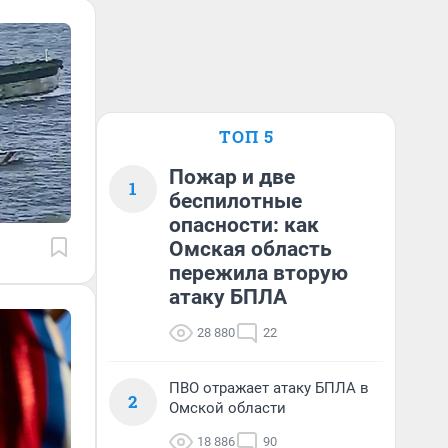
ТОП 5
Пожар и две
1
беспилотные
опасности: как
Омская область
пережила вторую
атаку БПЛА
28 880
22
ПВО отражает атаку БПЛА в
2
Омской области
18 886
90