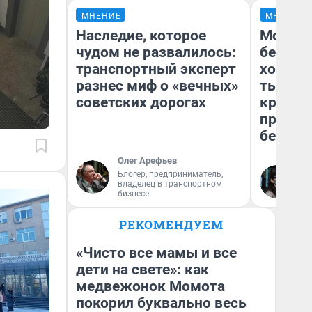
МНЕНИЕ
МНЕНИЕ
Наследие, которое
Мой ба
чудом не развалилось:
береже
транспортный эксперт
хотела 
разнес миф о «вечных»
тысяч,
советских дорогах
кредит,
приеха
безопа
Олег Арефьев
Блогер, предприниматель,
Кс
владелец в транспортном
Ав
бизнесе
РЕКОМЕНДУЕМ
«Чисто все мамы и все
дети на свете»: как
медвежонок Момота
покорил буквально весь