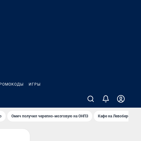
РОМОКОДЫ
ИГРЫ
о
Омич получил черепно-мозговую на ОНПЗ
Кафе на Левобережье в