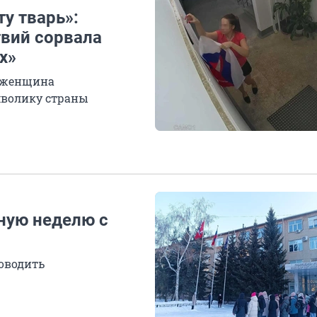
у тварь»:
твий сорвала
х»
, женщина
мволику страны
ную неделю с
оводить