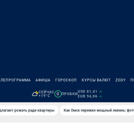
ЕЛЕПРОГРАММА
АФИША
ГОРОСКОП
КУРСЫ ВАЛЮТ
ZODY
П
USD 81,41
СЕЙЧАС
0
ПРОБКИ
+19°C
EUR 94,06
длагают рожать ради квартиры
Как Омск пережил мощный ливень: фот