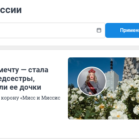
оссии
Примен
мечту — стала
едсестры,
ли ее дочки
 корону «Мисс и Миссис