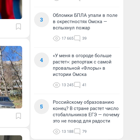
Обломки БПЛА упали в поле
3
в окрестностях Омска —
вспыхнул пожар
17 665
39
«У меня в огороде больше
4
растет»: репортаж с самой
провальной «Флоры» в
истории Омска
13 245
41
Российскому образованию
5
конец? В стране растет число
стобалльников ЕГЭ — почему
это не повод для радости
13 188
79