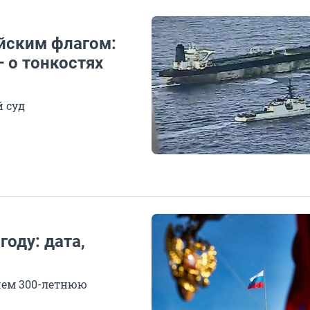
йским флагом:
— о тонкостях
й суд
году: дата,
чем 300-летнюю