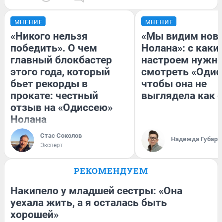
МНЕНИЕ
МНЕНИЕ
«Никого нельзя
«Мы видим нов
победить». О чем
Нолана»: с каки
главный блокбастер
настроем нужн
этого года, который
смотреть «Одис
бьет рекорды в
чтобы она не
прокате: честный
выглядела как 
отзыв на «Одиссею»
Нолана
Стас Соколов
Надежда Губарь
Эксперт
РЕКОМЕНДУЕМ
Накипело у младшей сестры: «Она
уехала жить, а я осталась быть
хорошей»