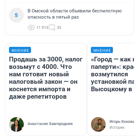
В Омской области объявили беспилотную
5
опасность в пятый раз
11 913
33
МНЕНИЕ
МНЕНИЕ
Продашь за 3000, налог
«Город — как н
возьмут с 4000. Что
паперти»: крае
нам готовит новый
возмутился
налоговый закон — он
установкой па
коснется импорта и
Высоцкому в 
даже репетиторов
Игорь Коновал
Анастасия Завгородняя
Историк