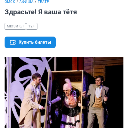
ОМСК
АФИША
ТЕАТР
Здрасьте! Я ваша тётя
МЮЗИКЛ
12+
Купить билеты