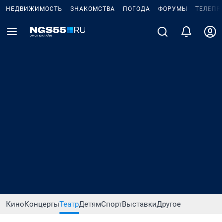
НЕДВИЖИМОСТЬ
ЗНАКОМСТВА
ПОГОДА
ФОРУМЫ
ТЕЛЕПР
Кино
Концерты
Театр
Детям
Спорт
Выставки
Другое