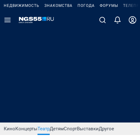
НЕДВИЖИМОСТЬ
ЗНАКОМСТВА
ПОГОДА
ФОРУМЫ
ТЕЛЕПР
Кино
Концерты
Театр
Детям
Спорт
Выставки
Другое