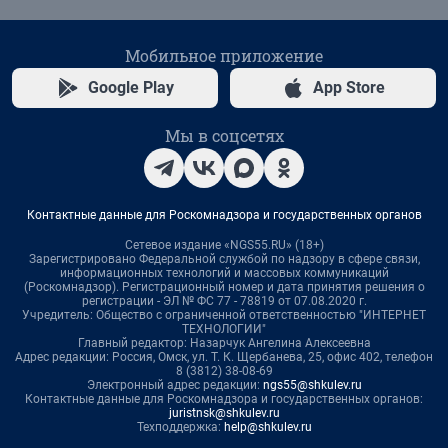
Мобильное приложение
Google Play
App Store
Мы в соцсетях
Контактные данные для Роскомнадзора и государственных органов
Сетевое издание «NGS55.RU» (18+)
Зарегистрировано Федеральной службой по надзору в сфере связи,
информационных технологий и массовых коммуникаций
(Роскомнадзор). Регистрационный номер и дата принятия решения о
регистрации - ЭЛ № ФС 77 - 78819 от 07.08.2020 г.
Учредитель: Общество с ограниченной ответственностью "ИНТЕРНЕТ
ТЕХНОЛОГИИ"
Главный редактор: Назарчук Ангелина Алексеевна
Адрес редакции: Россия, Омск, ул. Т. К. Щербанева, 25, офис 402, телефон
8 (3812) 38-08-69
Электронный адрес редакции:
ngs55@shkulev.ru
Контактные данные для Роскомнадзора и государственных органов:
juristnsk@shkulev.ru
Техподдержка:
help@shkulev.ru