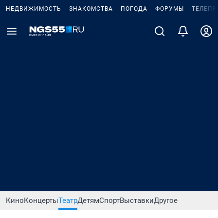
НЕДВИЖИМОСТЬ
ЗНАКОМСТВА
ПОГОДА
ФОРУМЫ
ТЕЛЕПР
Кино
Концерты
Театр
Детям
Спорт
Выставки
Другое