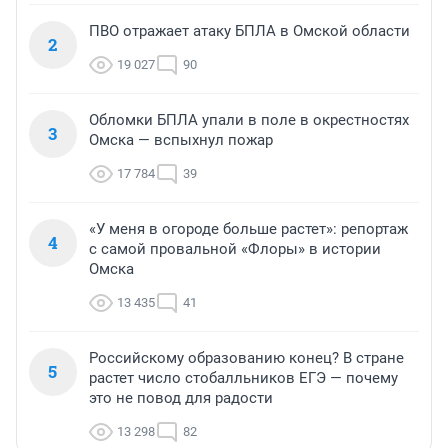
ПВО отражает атаку БПЛА в Омской области
2
19 027
90
Обломки БПЛА упали в поле в окрестностях
3
Омска — вспыхнул пожар
17 784
39
«У меня в огороде больше растет»: репортаж
4
с самой провальной «Флоры» в истории
Омска
13 435
41
Российскому образованию конец? В стране
5
растет число стобалльников ЕГЭ — почему
это не повод для радости
13 298
82