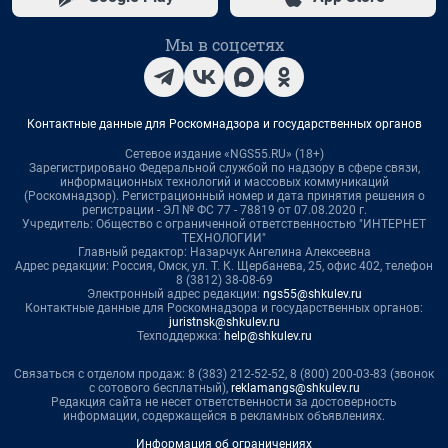
Мы в соцсетях
Контактные данные для Роскомнадзора и государственных органов
Сетевое издание «NGS55.RU» (18+)
Зарегистрировано Федеральной службой по надзору в сфере связи,
информационных технологий и массовых коммуникаций
(Роскомнадзор). Регистрационный номер и дата принятия решения о
регистрации - ЭЛ № ФС 77 - 78819 от 07.08.2020 г.
Учредитель: Общество с ограниченной ответственностью "ИНТЕРНЕТ
ТЕХНОЛОГИИ"
Главный редактор: Назарчук Ангелина Алексеевна
Адрес редакции: Россия, Омск, ул. Т. К. Щербанева, 25, офис 402, телефон
8 (3812) 38-08-69
Электронный адрес редакции:
ngs55@shkulev.ru
Контактные данные для Роскомнадзора и государственных органов:
juristnsk@shkulev.ru
Техподдержка:
help@shkulev.ru
Связаться с отделом продаж: 8 (383) 212-52-52, 8 (800) 200-03-83 (звонок
с сотового бесплатный),
reklamangs@shkulev.ru
Редакция сайта не несет ответственности за достоверность
информации, содержащейся в рекламных объявлениях.
Информация об ограничениях