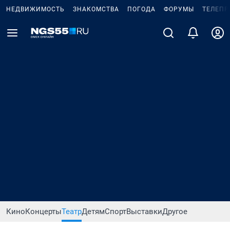
НЕДВИЖИМОСТЬ
ЗНАКОМСТВА
ПОГОДА
ФОРУМЫ
ТЕЛЕПР
Кино
Концерты
Театр
Детям
Спорт
Выставки
Другое