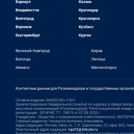
Барнаул
Казань
Владивосток
Краснодар
Волгоград
Красноярск
Воронеж
Кузбасс
Екатеринбург
Курган
Великий Новгород
Киров
Вологда
Липецк
Ижевск
Магнитогорск
Контактные данные для Роскомнадзора и государственных органов
Сетевое издание «NGS55.RU» (18+)
Зарегистрировано Федеральной службой по надзору в сфере связи
массовых коммуникаций (Роскомнадзор). Регистрационный номер и
регистрации - ЭЛ № ФС 77 - 78819 от 07.08.2020 г.
Учредитель: Общество с ограниченной ответственностью "ИНТЕР
Главный редактор: Назарчук Ангелина Алексеевна
Адрес редакции: Россия, Омск, ул. Т. К. Щербанева, 25, офис 402, тел
Электронный адрес редакции:
ngs55@shkulev.ru
Контактные данные для Роскомнадзора и государственных органов