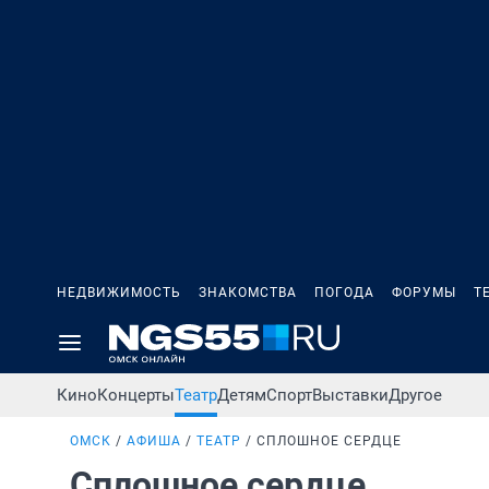
НЕДВИЖИМОСТЬ
ЗНАКОМСТВА
ПОГОДА
ФОРУМЫ
Т
Кино
Концерты
Театр
Детям
Спорт
Выставки
Другое
ОМСК
АФИША
ТЕАТР
СПЛОШНОЕ СЕРДЦЕ
Сплошное сердце