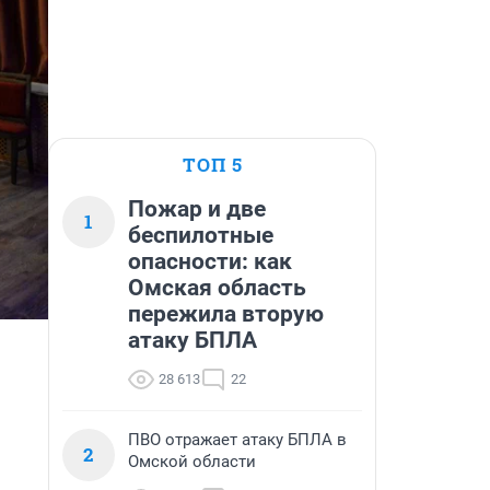
ТОП 5
Пожар и две
1
беспилотные
опасности: как
Омская область
пережила вторую
атаку БПЛА
28 613
22
ПВО отражает атаку БПЛА в
2
Омской области