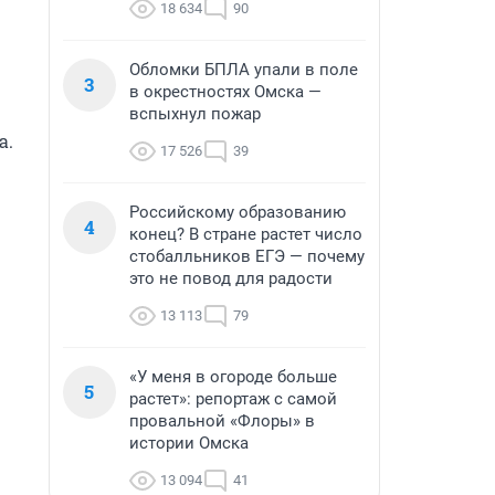
18 634
90
Обломки БПЛА упали в поле
3
в окрестностях Омска —
вспыхнул пожар
. 
17 526
39
Российскому образованию
4
конец? В стране растет число
стобалльников ЕГЭ — почему
это не повод для радости
13 113
79
«У меня в огороде больше
5
растет»: репортаж с самой
провальной «Флоры» в
истории Омска
13 094
41