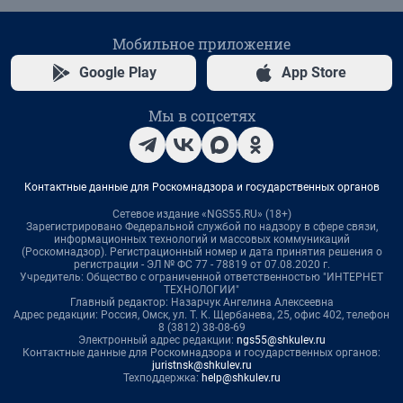
Мобильное приложение
Google Play
App Store
Мы в соцсетях
Контактные данные для Роскомнадзора и государственных органов
Сетевое издание «NGS55.RU» (18+)
Зарегистрировано Федеральной службой по надзору в сфере связи,
информационных технологий и массовых коммуникаций
(Роскомнадзор). Регистрационный номер и дата принятия решения о
регистрации - ЭЛ № ФС 77 - 78819 от 07.08.2020 г.
Учредитель: Общество с ограниченной ответственностью "ИНТЕРНЕТ
ТЕХНОЛОГИИ"
Главный редактор: Назарчук Ангелина Алексеевна
Адрес редакции: Россия, Омск, ул. Т. К. Щербанева, 25, офис 402, телефон
8 (3812) 38-08-69
Электронный адрес редакции:
ngs55@shkulev.ru
Контактные данные для Роскомнадзора и государственных органов:
juristnsk@shkulev.ru
Техподдержка:
help@shkulev.ru