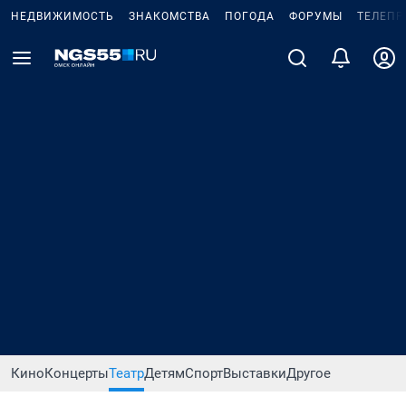
НЕДВИЖИМОСТЬ
ЗНАКОМСТВА
ПОГОДА
ФОРУМЫ
ТЕЛЕПР
Кино
Концерты
Театр
Детям
Спорт
Выставки
Другое