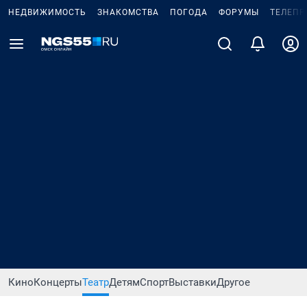
НЕДВИЖИМОСТЬ
ЗНАКОМСТВА
ПОГОДА
ФОРУМЫ
ТЕЛЕПР
Кино
Концерты
Театр
Детям
Спорт
Выставки
Другое