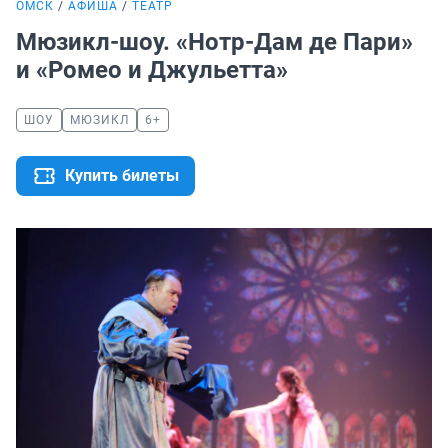
ОМСК
АФИША
ТЕАТР
Мюзикл-шоу. «Нотр-Дам де Пари»
и «Ромео и Джульетта»
ШОУ
МЮЗИКЛ
6+
Купить билеты